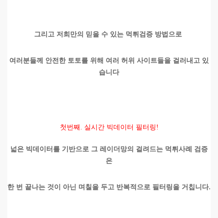
그리고 저희만의 믿을 수 있는 먹튀검증 방법으로
여러분들께 안전한 토토를 위해 여러 허위 사이트들을 걸러내고 있
습니다
첫번째. 실시간 빅데이터 필터링!
넓은 빅데이터를 기반으로 그 레이더망의 걸려드는 먹튀사례 검증
은
한 번 끝나는 것이 아닌 며칠을 두고 반복적으로 필터링을 거칩니다.