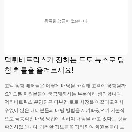
등록된 댓글이 없습니다.
먹튀비트릭스가 전하는 토토 뉴스로 당
첨 확률을 올려보세요!
고액 당첨 배터들은 어떻게 배팅을 하길래 고액에 당첨될까
요? 모든 회원분들이 궁금해하시는 부분이라 생각합니다.
먹튀비트릭스 운영진은 다년간 토토 시장을 이끌어오면서
수없이 많은 배터분들의 배팅 방법을 지켜봐왔으며 기본적
으로 공통적인 배팅 방법에 의하여 배팅을 하고 있다는 것을
확인하였습니다. 이러한 정보들을 정리하여 회원분들이 보