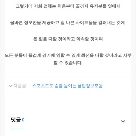
그렇기에 저희 업체는 처음부터 끝까지 유저분들 옆에서
올바른 정보만을 제공하고 질 나쁜 사이트들을 걸러내는 것에
온 힘을 다할 것이라고 약속할 것이며
모든 분들이 즐겁게 경기에 임할 수 있게 최선을 다할 것이라고 자부
할 수 있습니다.
다음글
스포츠토토 승률 높이는 꿀팁정보모음
댓글
0