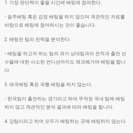
1. 가장 판단력이 좋을 시간에 배팅에 참여한다.
- 음주배팅 혹은 감정 배팅을 하지 않으며 객관적인 자료를
바탕으로 배팅에 참여하시는 것이 좋습니다.
2. 배팅전 팀의 전력을 분석한다.
- 배팅을 하고자 하는 팀의 과거 상대팀과의 전적과 출전 선
수들에 대한 사소한 컨디션까지도 체크해가며 배팅을 합니
다.
3. 애국배팅 혹은 국뽕 배팅을 하지 않는다.
- 한국팀이 출전하는 경기라고 하여 무작정 국내 팀에 배팅
하지 않고 객관적인 분석 결과에 따라 배팅을 합니다.
4. 강팀이라고 하여 모두가 배팅하는 곳에 배팅하지 않는다.