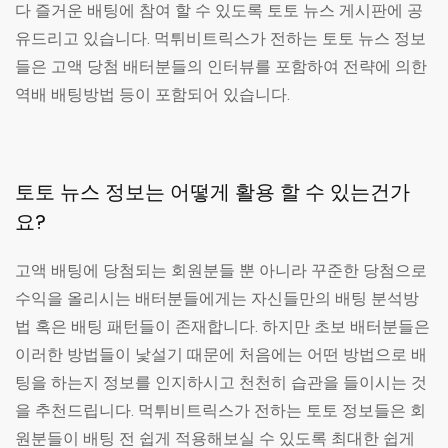
다 즐거운 배팅에 참여 할 수 있도록 토토 뉴스 게시판에 공
유드리고 있습니다. 먹튀비트릭스가 전하는 토토 뉴스 정보
들은 고액 당첨 배터분들의 인터뷰를 포함하여 전략에 의한
역배 배팅방법 등이 포함되어 있습니다.
토토 뉴스 정보는 어떻게 활용 할 수 있는건가
요?
고액 배팅에 당첨되는 회원분들 뿐 아니라 꾸준한 당첨으로
수익을 올리시는 배터분들에게는 자신들만의 배팅 분석방
법 혹은 배팅 패턴들이 존재합니다. 하지만 초보 배터분들은
이러한 방법들이 낯설기 때문에 처음에는 어떤 방법으로 배
팅을 하는지 정보를 인지하시고 천천히 습관을 들이시는 것
을 추천드립니다. 먹튀비트릭스가 전하는 토토 정보들은 회
원분들이 배팅 전 쉽게 적용해보실 수 있도록 최대한 쉽게