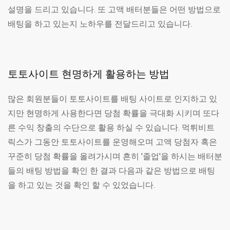
설명을 드리고 있습니다. 또 고액 배터분들은 어떤 방법으로
배팅을 하고 있는지 노하우를 전달드리고 있습니다.
토토사이트 현명하게 활용하는 방법
많은 회원분들이 토토사이트를 배팅 사이트로 인지하고 있
지만 현명하게 사용한다면 당첨 확률을 극대화 시키며 또다
른 수익 창출의 수단으로 활용 하실 수 있습니다. 먹튀비트
릭스가 그동안 토토사이트를 운영해오며 고액 당첨자 혹은
꾸준히 당첨 확률을 올려가시며 흔히 '졸업'을 하시는 배터분
들의 배팅 방법을 확인 한 결과 다음과 같은 방법으로 배팅
을 하고 있는 것을 확인 할 수 있었습니다.