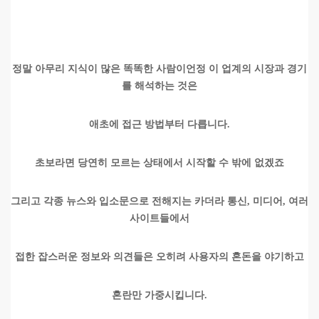
정말 아무리 지식이 많은 똑똑한 사람이언정 이 업계의 시장과 경기
를 해석하는 것은
애초에 접근 방법부터 다릅니다.
초보라면 당연히 모르는 상태에서 시작할 수 밖에 없겠죠
그리고 각종 뉴스와 입소문으로 전해지는 카더라 통신, 미디어, 여러
사이트들에서
접한 잡스러운 정보와 의견들은 오히려 사용자의 혼돈을 야기하고
혼란만 가중시킵니다.