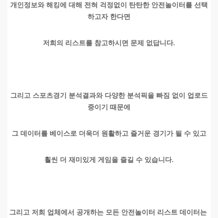
개인정보와 해킹에 대해 전혀 걱정없이 탄탄한 안전놀이터를 선택
하고자 한다면
저희의 리스트를 참고하시면 문제 없답니다.
그리고 스포츠경기 분석결과와 다양한 분석픽을 빠짐 없이 업로드
중이기 때문에
그 데이터를 베이스로 더욱더 원활하고 즐거운 경기가 될 수 있고
훨씬 더 재미있게 게임을 즐길 수 있습니다.
그리고 저희 업체에서 공개하는 모든 안전놀이터 리스트 데이터는