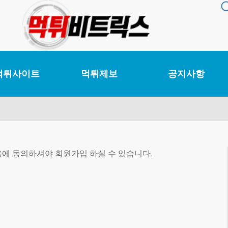
먹튀사이트
먹튀제보
공지사항
 동의하셔야 회원가입 하실 수 있습니다.