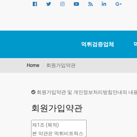
먹튀검증업체
Home
회원가입약관
회원가입약관 및 개인정보처리방침안내의 내용에
회원가입약관