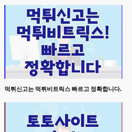
먹튀신고는 먹튀비트릭스 빠르고 정확합니다.