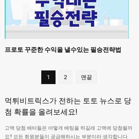
프로토 꾸준한 수익을 낼수있는 필승전략법
1
2
맨끝
먹튀비트릭스가 전하는 토토 뉴스로 당
첨 확률을 올려보세요!
고액 당첨 배터들은 어떻게 배팅을 하길래 고액에 당첨될까
요? 모든 회원분들이 궁금해하시는 부분이라 생각합니다.