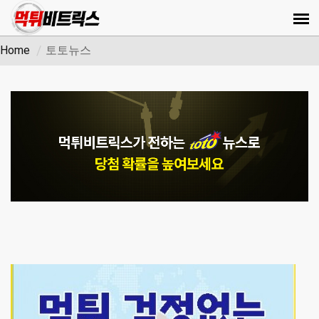
Home
토토뉴스