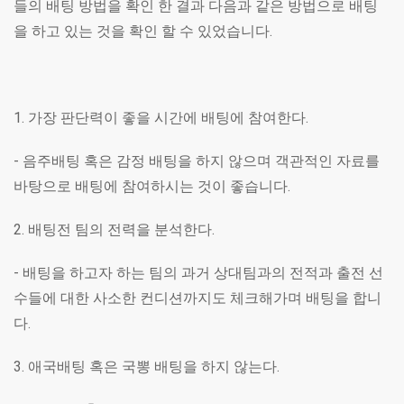
들의 배팅 방법을 확인 한 결과 다음과 같은 방법으로 배팅
을 하고 있는 것을 확인 할 수 있었습니다.
1. 가장 판단력이 좋을 시간에 배팅에 참여한다.
- 음주배팅 혹은 감정 배팅을 하지 않으며 객관적인 자료를
바탕으로 배팅에 참여하시는 것이 좋습니다.
2. 배팅전 팀의 전력을 분석한다.
- 배팅을 하고자 하는 팀의 과거 상대팀과의 전적과 출전 선
수들에 대한 사소한 컨디션까지도 체크해가며 배팅을 합니
다.
3. 애국배팅 혹은 국뽕 배팅을 하지 않는다.