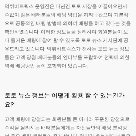
먹튀비트릭스 운영진은 다년간 토토 시장을 이끌어오면서
수없이 많은 배터분들의 배팅 방법을 지켜봐왔으며 기본적
으로 공통적인 배팅 방법에 의하여 배팅을 하고 있다는 것을
확인하였습니다. 이러한 정보들을 정리하여 회원분들이 보
다 즐거운 배팅에 참여 할 수 있도록 토토 뉴스 게시판에 공
유드리고 있습니다. 먹튀비트릭스가 전하는 토토 뉴스 정보
들은 고액 당첨 배터분들의 인터뷰를 포함하여 전략에 의한
역배 배팅방법 등이 포함되어 있습니다.
토토 뉴스 정보는 어떻게 활용 할 수 있는건가
요?
고액 배팅에 당첨되는 회원분들 뿐 아니라 꾸준한 당첨으로
수익을 올리시는 배터분들에게는 자신들만의 배팅 분석방