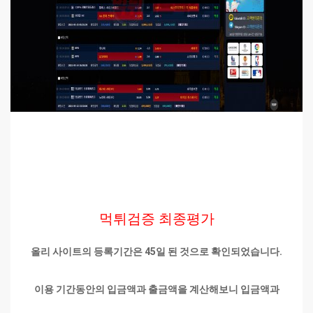
먹튀검증 최종평가
올리 사이트의 등록기간은 45일 된 것으로 확인되었습니다.
이용 기간동안의 입금액과 출금액을 계산해보니 입금액과