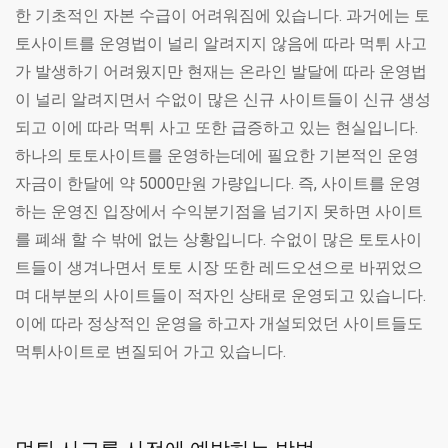
한 기초적인 자본 수급이 어려워짐에 있습니다. 과거에는 토
토사이트를 운영법이 널리 알려지지 않음에 따라 먹튀 사고
가 발생하기 어려웠지만 현재는 온라인 발달에 따라 운영법
이 널리 알려지면서 수없이 많은 신규 사이트들이 신규 생성
되고 이에 따라 먹튀 사고 또한 급증하고 있는 현실입니다.
하나의 토토사이트를 운영하는데에 필요한 기본적인 운영
자금이 한달에 약 5000만원 가량입니다. 즉, 사이트를 운영
하는 운영진 입장에서 수익분기점을 넘기지 못하면 사이트
를 폐쇄 할 수 밖에 없는 상황입니다. 수없이 많은 토토사이
트들이 생겨나면서 토토 시장 또한 레드오션으로 바뀌었으
며 대부분의 사이트들이 적자인 상태로 운영되고 있습니다.
이에 따라 정상적인 운영을 하고자 개설되었던 사이트들도
먹튀사이트로 변질되어 가고 있습니다.