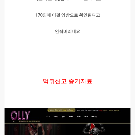
170인데 이걸 양방으로 확인된다고
안줘버리네요
먹튀신고 증거자료