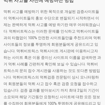
먹튀 사고를 사전에 예방하는 방법
먹튀 사고를 예방하기 위한 목적으로 개설된 검증사이트들
이 먹튀사이트들의 홍보 수단으로 변질되기 시작하면서 이
제는 완벽하게 먹튀 사고를 예방 하기란 매우 어려워졌습니
다. 먹튀비트릭스는 이러한 문제를 인식하고 먹튀사이트들
과의 타협없이 100% 안전한 사이트들만을 추천드리며 먹튀
사이트들의 정보를 투명하게 회원분들에게 공유드리고 있
습니다. 먹튀비트릭스 먹튀사이트 게시판에 이용하시고자
하는 사이트 혹은 이용 중이신 사이트의 이름을 검색하면 과
거 먹튀 사례를 간편하게 확인해 보실 수 있습니다. 먹튀비
트릭스의 문의 접수 게시판을 사용하는 것도 또다른 방법입
니다. 먹튀비트릭스의 먹튀검증 전문팀이 상시 모니터링하
며 회원분들의 먹튀 사고 접수 혹은 검증 요청을 접수하고
있습니다. 검증 결과를 받아보시기 까지 최대 2일의 기간이
소요되며 해당 기간동안 요청하신 사이트에 대한 모든 정보
를 수집하여 회원분들에게 100% 투명하게 공유해드리고 있