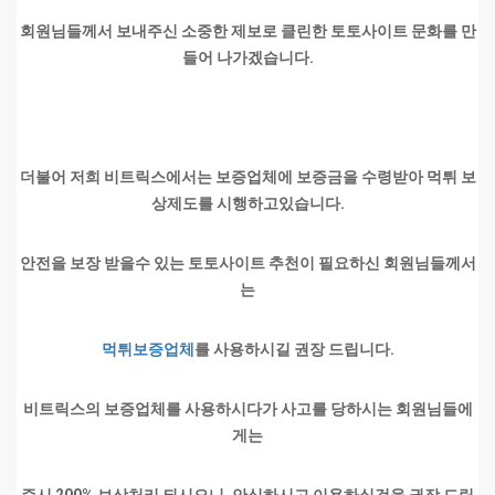
회원님들께서 보내주신 소중한 제보로 클린한 토토사이트 문화를 만
들어 나가겠습니다.
더불어 저희 비트릭스에서는 보증업체에 보증금을 수령받아 먹튀 보
상제도를 시행하고있습니다.
안전을 보장 받을수 있는 토토사이트 추천이 필요하신 회원님들께서
는
먹튀보증업체
를 사용하시길 권장 드립니다.
비트릭스의 보증업체를 사용하시다가 사고를 당하시는 회원님들에
게는