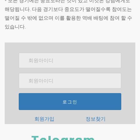
- 모든 경기에는 중요도라는 것이 있고 이것은 강팀에게도
해당됩니다. 다음 경기보다 중요도가 떨어질수록 참여도는
떨어질 수 밖에 없으며 이를 활용한 역배 배팅에 참여 할 수
있습니다.
로그인
회원가입
정보찾기