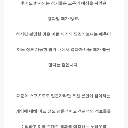
후에도 회자되는 경기들은 모두의 예상을 뒤엎은
결과일 때가 많죠.
하지만 분명한 것은 이런 세기의 명경기보다는 예측이
어느 정도 가능한 범위 내에서 결과가 나올 때가 훨씬
많다는 점입니다.
때문에 스포츠토토 입문자라면 우선 본인이 참여하는
게임에 대해 어느 정도 전문적이고 객관적인 정보들을
수집하고 이를 토대로 결과를 예측하는 노하우를