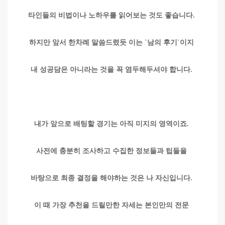
타인들의 비법이나 노하우를 읽어보는 것도 좋습니다.
하지만 앞서 한차례 말씀드렸듯 이는 `남의 후기`이지
내 성공담은 아니라는 것을 꼭 염두해두셔야 합니다.
내가 앞으로 배팅할 경기는 아직 미지의 영역이죠.
사전에 충분히 조사하고 수집한 정보들과 팁들을
바탕으로 최종 결정을 해야하는 것은 나 자신입니다.
이 때 가장 추천을 드릴만한 자세는 본인만의 전문