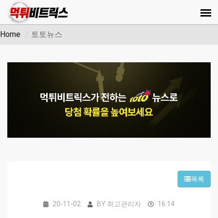
Home
토토뉴스
목록
20-11-02
BY
최고관리자
16:14