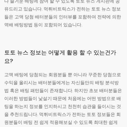
다 즐거운 배팅에 참여 할 수 있도록 토토 뉴스 게시판에 공
유드리고 있습니다. 먹튀비트릭스가 전하는 토토 뉴스 정보
들은 고액 당첨 배터분들의 인터뷰를 포함하여 전략에 의한
역배 배팅방법 등이 포함되어 있습니다.
토토 뉴스 정보는 어떻게 활용 할 수 있는건가
요?
고액 배팅에 당첨되는 회원분들 뿐 아니라 꾸준한 당첨으로
수익을 올리시는 배터분들에게는 자신들만의 배팅 분석방
법 혹은 배팅 패턴들이 존재합니다. 하지만 초보 배터분들은
이러한 방법들이 낯설기 때문에 처음에는 어떤 방법으로 배
팅을 하는지 정보를 인지하시고 천천히 습관을 들이시는 것
을 추천드립니다. 먹튀비트릭스가 전하는 토토 정보들은 회
원분들이 배팅 전 쉽게 적용해보실 수 있도록 최대한 쉽게