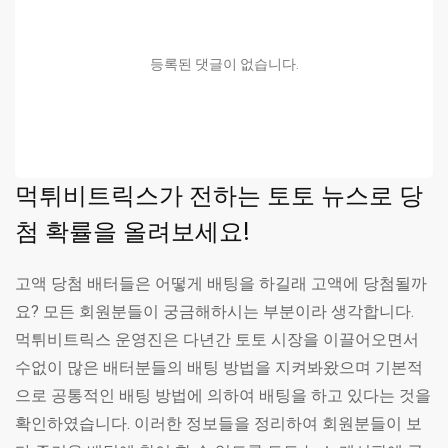
등록된 댓글이 없습니다.
먹튀비트릭스가 전하는 토토 뉴스로 당
첨 확률을 올려보세요!
고액 당첨 배터들은 어떻게 배팅을 하길래 고액에 당첨될까
요? 모든 회원분들이 궁금해하시는 부분이라 생각합니다.
먹튀비트릭스 운영진은 다년간 토토 시장을 이끌어오면서
수없이 많은 배터분들의 배팅 방법을 지켜봐왔으며 기본적
으로 공통적인 배팅 방법에 의하여 배팅을 하고 있다는 것을
확인하였습니다. 이러한 정보들을 정리하여 회원분들이 보