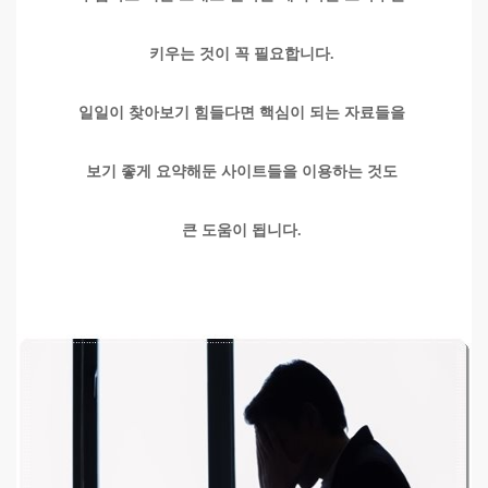
키우는 것이 꼭 필요합니다.
일일이 찾아보기 힘들다면 핵심이 되는 자료들을
보기 좋게 요약해둔 사이트들을 이용하는 것도
큰 도움이 됩니다.