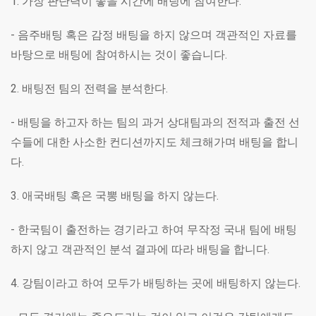
1. 가장 판단력이 좋을 시간에 배팅에 참여한다.
- 음주배팅 혹은 감정 배팅을 하지 않으며 객관적인 자료를
바탕으로 배팅에 참여하시는 것이 좋습니다.
2. 배팅전 팀의 전력을 분석한다.
- 배팅을 하고자 하는 팀의 과거 상대팀과의 전적과 출전 선
수들에 대한 사소한 컨디션까지도 체크해가며 배팅을 합니
다.
3. 애국배팅 혹은 국뽕 배팅을 하지 않는다.
- 한국팀이 출전하는 경기라고 하여 무작정 국내 팀에 배팅
하지 않고 객관적인 분석 결과에 따라 배팅을 합니다.
4. 강팀이라고 하여 모두가 배팅하는 곳에 배팅하지 않는다.