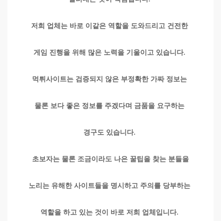
저희 업체는 바로 이같은 역할을 도와드리고 건전한
게임 진행을 위해 많은 노력을 기울이고 있습니다.
먹튀사이트는 검증되지 않은 부정확한 가짜 정보는
물론 보다 좋은 정보를 주겠다며 금품을 요구하는
경구도 있습니다.
초보자는 물론 조금이라도 나은 꿀팁을 찾는 분들을
노리는 유해한 사이트들을 명시하고 주의를 당부하는
역할을 하고 있는 것이 바로 저희 업체입니다.