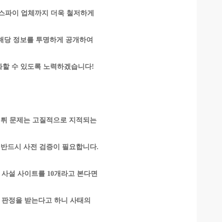
 스파이 업체까지 더욱 철저하게
해당 정보를 투명하게 공개하여
화할 수 있도록 노력하겠습니다!
먹튀 문제는 고질적으로 지적되는
 반드시 사전 검증이 필요합니다.
 사설 사이트를 10개라고 본다면
` 판정을 받는다고 하니 사태의