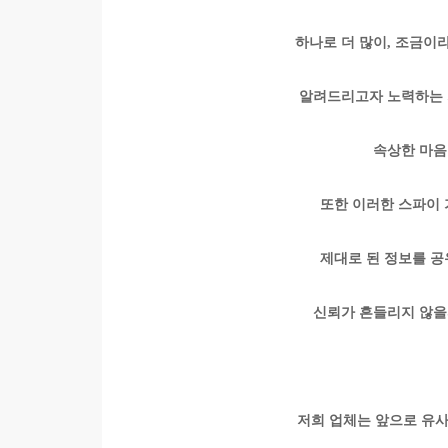
하나로 더 많이, 조금이
알려드리고자 노력하는 
속상한 마음
또한 이러한 스파이
제대로 된 정보를 
신뢰가 흔들리지 않을
저희 업체는 앞으로 유