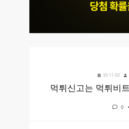
20-11-02
먹튀신고는 먹튀비트
0