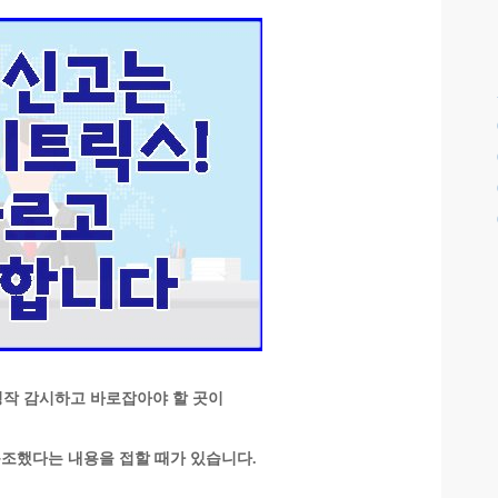
정작 감시하고 바로잡아야 할 곳이
동조했다는 내용을 접할 때가 있습니다.