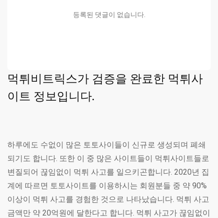
등록된 댓글이 없습니다.
먹튀비트릭스가 검증을 완료한 먹튀사
이트 정보입니다.
하루에도 수없이 많은 토토사이들이 신규로 생성되며 폐쇄
되기도 합니다. 또한 이 중 많은 사이트들이 먹튀사이트들로
변질되어 끊임없이 먹튀 사고를 일으키곤합니다. 2020년 집
계에 따르면 토토사이트를 이용하시는 회원분들 중 약 90%
이상이 먹튀 사고를 경험한 것으로 나타났습니다. 먹튀 사고
금액만 약 20억원에 달한다고 합니다. 먹튀 사고가 끊임없이