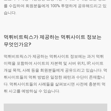
를 수집하여 회원분들에게 100% 투명하게 공유해드리고 있
습니다.
먹튀비트릭스가 제공하는 먹튀사이트 정보는
무엇인가요?
먹튀비트릭스가 제공하는 먹튀사이트 정보에는 과거 먹튀
이력을 포함하여 사이트의 자본력 및 서버 위치, IP, 사이트
개설 목적, 사례 등을 회원분들에게 공유드리고 있습니다. 먹
튀사이트들의 먹튀 방법은 일정한 패턴과 수단이 존재합니
다. 먹튀사이트들의 사례들을 살펴보시면 사전에 충분히 먹
튀 사고를 예방하실 수 있습니다.