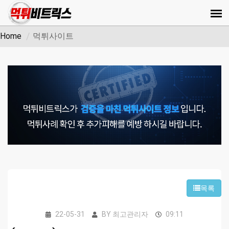
Home
먹튀사이트
목록
22-05-31
BY
최고관리자
09:11