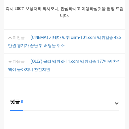
즉시 200% 보상처리 되시오니, 안심하시고 이용하실것을 권장 드립
니다.
이전글
(CINEMA) 시네마 먹튀 cnm-101.com 먹튀검증 425
만원 경기가 끝난 뒤 배팅을 취소
다음글
(OLLY) 올리 먹튀 ol-11.com 먹튀검증 177만원 환전
액이 높아지니 환전지연
댓글
0