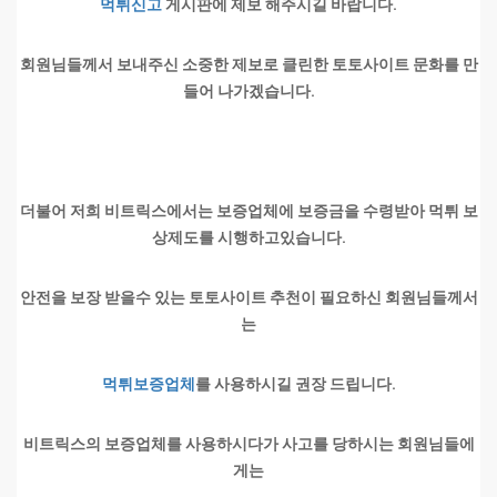
먹튀신고
게시판에 제보 해주시길 바랍니다.
회원님들께서 보내주신 소중한 제보로 클린한 토토사이트 문화를 만
들어 나가겠습니다.
더불어 저희 비트릭스에서는 보증업체에 보증금을 수령받아 먹튀 보
상제도를 시행하고있습니다.
안전을 보장 받을수 있는 토토사이트 추천이 필요하신 회원님들께서
는
먹튀보증업체
를 사용하시길 권장 드립니다.
비트릭스의 보증업체를 사용하시다가 사고를 당하시는 회원님들에
게는