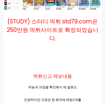
(STUDY) 스터디 먹튀 std79.com은
250만원 먹튀사이트로 확정되었습니
다.
먹튀신고 제보내용
뒤늦게 규정을 확인해서 제 잘못도
인정하지만 규정은 한 회차에 배팅2개를