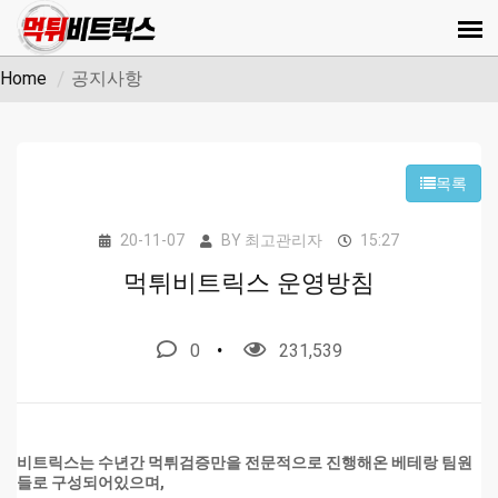
Home
공지사항
목록
20-11-07
BY
최고관리자
15:27
먹튀비트릭스 운영방침
0
231,539
비트릭스는 수년간 먹튀검증만을 전문적으로 진행해온 베테랑 팀원
들로 구성되어있으며,