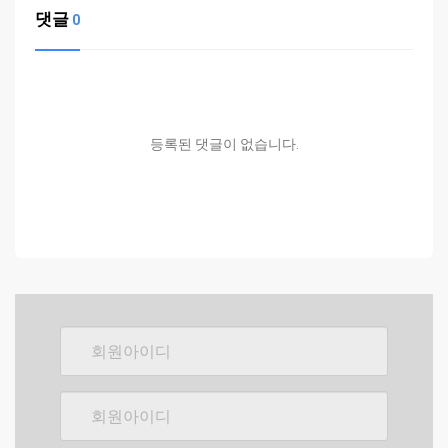
댓글
0
등록된 댓글이 없습니다.