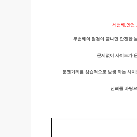
세번째,안전
두번째의 점검이 끝나면 안전한 
문제없이 사이트가 
문젯거리를 상습적으로 발생 하는 사이
신뢰를 바탕으