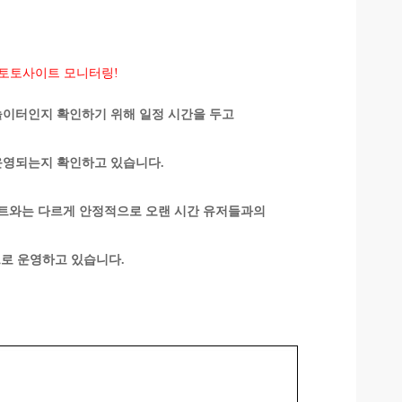
 토토사이트 모니터링!
놀이터인지 확인하기 위해 일정 시간을 두고
운영되는지 확인하고 있습니다.
트와는 다르게 안정적으로 오랜 시간 유저들과의
로 운영하고 있습니다.