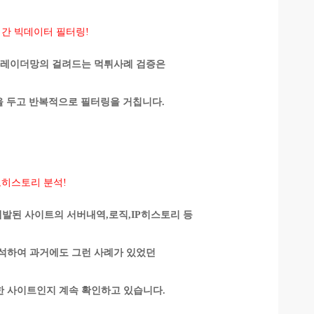
시간 빅데이터 필터링!
 레이더망의 걸려드는 먹튀사례 검증은
을 두고 반복적으로 필터링을 거칩니다.
,히스토리 분석!
발된 사이트의 서버내역,로직,IP히스토리 등
석하여 과거에도 그런 사례가 있었던
 사이트인지 계속 확인하고 있습니다.