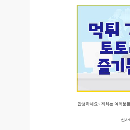
안녕하세요~ 저희는 여러분
선사