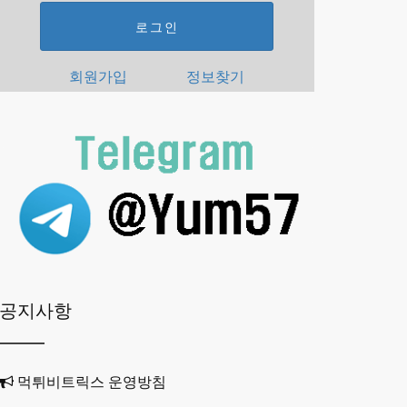
로그인
회원가입
정보찾기
공지사항
먹튀비트릭스 운영방침