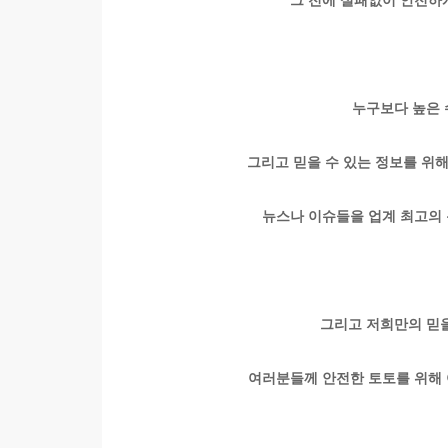
그 전에 실패없이 안전하
누구보다 높은
그리고 믿을 수 있는 정보를 위해
뉴스나 이슈들을 업계 최고의
그리고 저희만의 믿
여러분들께 안전한 토토를 위해