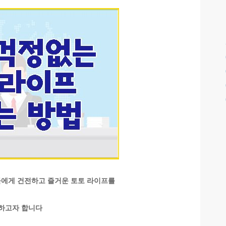
들에게 건전하고 즐거운 토토 라이프를
하고자 합니다