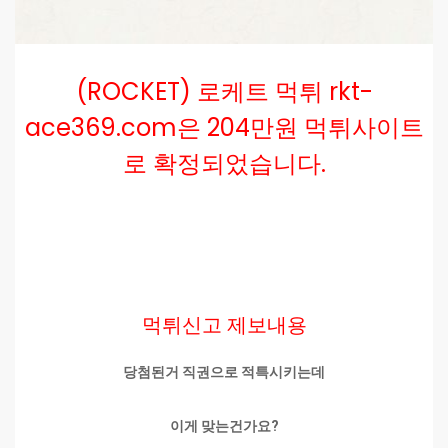
(ROCKET) 로케트 먹튀 rkt-
ace369.com은 204만원 먹튀사이트
로 확정되었습니다.
먹튀신고 제보내용
당첨된거 직권으로 적특시키는데
이게 맞는건가요?