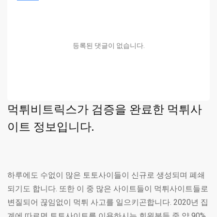
등록된 댓글이 없습니다.
먹튀비트릭스가 검증을 완료한 먹튀사
이트 정보입니다.
하루에도 수없이 많은 토토사이들이 신규로 생성되며 폐쇄
되기도 합니다. 또한 이 중 많은 사이트들이 먹튀사이트들로
변질되어 끊임없이 먹튀 사고를 일으키곤합니다. 2020년 집
계에 따르면 토토사이트를 이용하시는 회원분들 중 약 90%