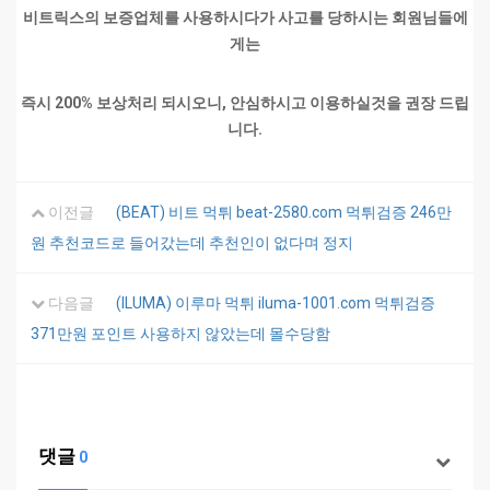
비트릭스의 보증업체를 사용하시다가 사고를 당하시는 회원님들에
게는
즉시 200% 보상처리 되시오니, 안심하시고 이용하실것을 권장 드립
니다.
이전글
(BEAT) 비트 먹튀 beat-2580.com 먹튀검증 246만
원 추천코드로 들어갔는데 추천인이 없다며 정지
다음글
(ILUMA) 이루마 먹튀 iluma-1001.com 먹튀검증
371만원 포인트 사용하지 않았는데 몰수당함
댓글
0