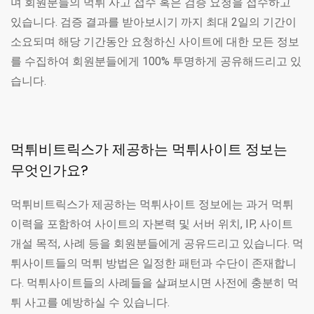
며 회원분들의 먹튀 사고 접수 혹은 검증 요청을 접수하고
있습니다. 검증 결과를 받아보시기 까지 최대 2일의 기간이
소요되며 해당 기간동안 요청하신 사이트에 대한 모든 정보
를 수집하여 회원분들에게 100% 투명하게 공유해드리고 있
습니다.
먹튀비트릭스가 제공하는 먹튀사이트 정보는
무엇인가요?
먹튀비트릭스가 제공하는 먹튀사이트 정보에는 과거 먹튀
이력을 포함하여 사이트의 자본력 및 서버 위치, IP, 사이트
개설 목적, 사례 등을 회원분들에게 공유드리고 있습니다. 먹
튀사이트들의 먹튀 방법은 일정한 패턴과 수단이 존재합니
다. 먹튀사이트들의 사례들을 살펴보시면 사전에 충분히 먹
튀 사고를 예방하실 수 있습니다.