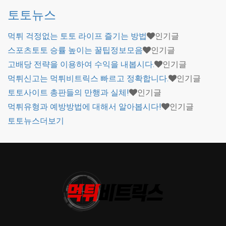
토토뉴스
먹튀 걱정없는 토토 라이프 즐기는 방법
인기글
스포츠토토 승률 높이는 꿀팁정보모음
인기글
고배당 전략을 이용하여 수익을 내봅시다.
인기글
먹튀신고는 먹튀비트릭스 빠르고 정확합니다.
인기글
토토사이트 총판들의 만행과 실체!
인기글
먹튀유형과 예방방법에 대해서 알아봅시다!
인기글
토토뉴스
더보기