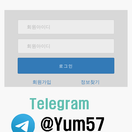
로그인
회원가입
정보찾기