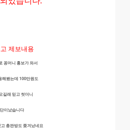
정되었습니다.
고 제보내용
로 꽁머니 홍보가 와서
용해봤는데 100만원도
오길래 믿고 썻더니
사단이났습니다
했고 총판방도 쫒겨났네요