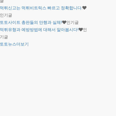
글
먹튀신고는 먹튀비트릭스 빠르고 정확합니다.
인기글
토토사이트 총판들의 만행과 실체!
인기글
먹튀유형과 예방방법에 대해서 알아봅시다!
인
기글
토토뉴스
더보기