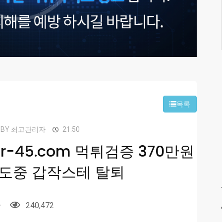
목록
BY
최고관리자
21:50
pr-45.com 먹튀검증 370만원
 도중 갑작스테 탈퇴
240,472