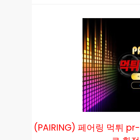
(PAIRING) 페어링 먹튀 p