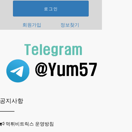
로그인
회원가입
정보찾기
공지사항
먹튀비트릭스 운영방침