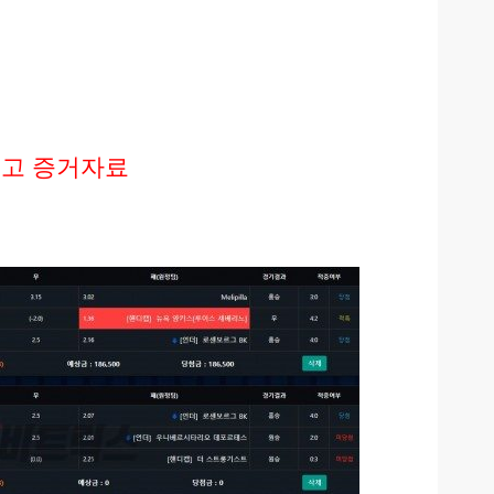
고 증거자료