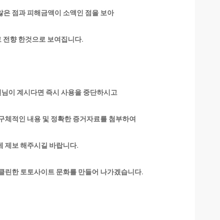
않은 점과 피해금액이 소액인 점을 보아
로 전향 한것으로 보여집니다.
원님이 계시다면 즉시 사용을 중단하시고
구체적인 내용 및 정확한 증거자료를 첨부하여
 제보 해주시길 바랍니다.
클린한 토토사이트 문화를 만들어 나가겠습니다.