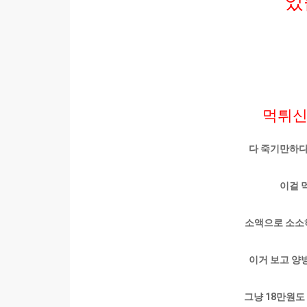
었
먹튀신
다 죽기만하다
이걸 
소액으로 소소
이거 보고 양
그냥 18만원