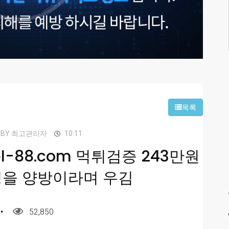
목록
BY
최고관리자
10:11
el-88.com 먹튀검증 243만원
팅을 양방이라며 우김
52,850