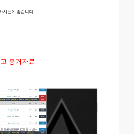
하시는게 좋습니다
고 증거자료