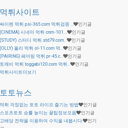
먹튀사이트
싸이렌 먹튀 psi-365.com 먹튀검증 …
인기글
(CINEMA) 시네마 먹튀 cnm-101.…
인기글
(STUDY) 스터디 먹튀 std79.com…
인기글
(OLLY) 올리 먹튀 ol-11.com 먹…
인기글
(PAIRING) 페어링 먹튀 pr-45.c…
인기글
토깨비 먹튀 toggabi120.com 먹튀…
인기글
먹튀사이트
더보기
토토뉴스
먹튀 걱정없는 토토 라이프 즐기는 방법
인기글
스포츠토토 승률 높이는 꿀팁정보모음
인기글
고배당 전략을 이용하여 수익을 내봅시다.
인기