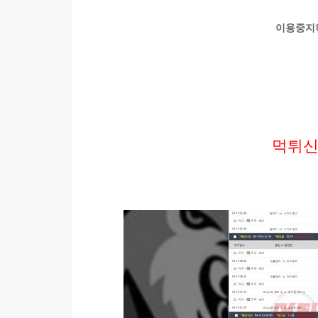
이용중지
먹튀신