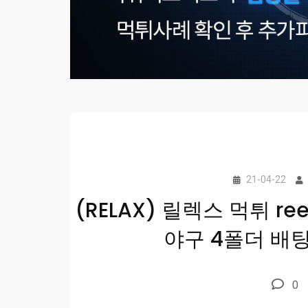
21-04-22
(RELAX) 릴렉스 먹튀 re
야구 4폴더 배
0