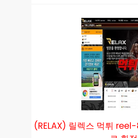
(RELAX) 릴렉스 먹튀 ree