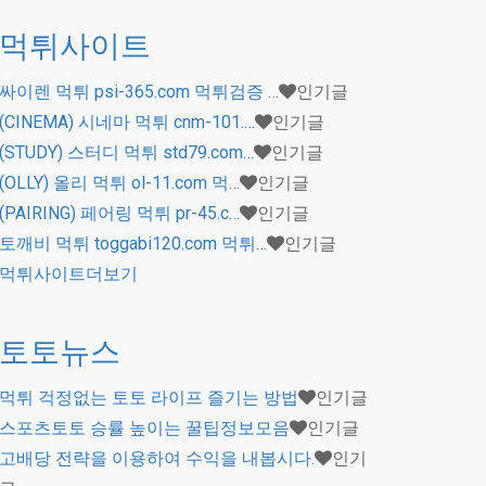
먹튀사이트
싸이렌 먹튀 psi-365.com 먹튀검증 …
인기글
(CINEMA) 시네마 먹튀 cnm-101.…
인기글
(STUDY) 스터디 먹튀 std79.com…
인기글
(OLLY) 올리 먹튀 ol-11.com 먹…
인기글
(PAIRING) 페어링 먹튀 pr-45.c…
인기글
토깨비 먹튀 toggabi120.com 먹튀…
인기글
먹튀사이트
더보기
토토뉴스
먹튀 걱정없는 토토 라이프 즐기는 방법
인기글
스포츠토토 승률 높이는 꿀팁정보모음
인기글
고배당 전략을 이용하여 수익을 내봅시다.
인기