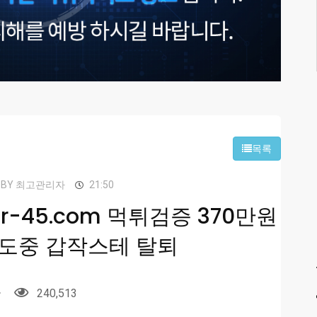
목록
BY
최고관리자
21:50
pr-45.com 먹튀검증 370만원
 도중 갑작스테 탈퇴
240,513