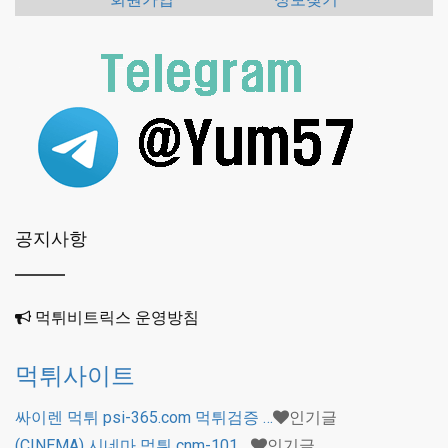
공지사항
먹튀비트릭스 운영방침
먹튀사이트
싸이렌 먹튀 psi-365.com 먹튀검증 …
인기글
(CINEMA) 시네마 먹튀 cnm-101.…
인기글