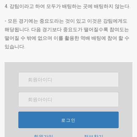
4. 강팀이라고 하여 모두가 배팅하는 곳에 배팅하지 않는다.
- 모든 경기에는 중요도라는 것이 있고 이것은 강팀에게도
해당됩니다. 다음 경기보다 중요도가 떨어질수록 참여도는
떨어질 수 밖에 없으며 이를 활용한 역배 배팅에 참여 할 수
있습니다.
로그인
회원가입
정보찾기