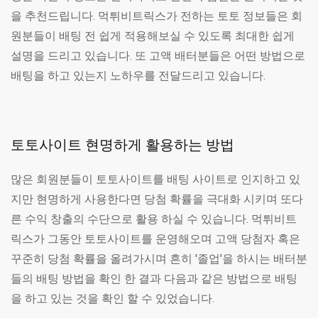
을 추천드립니다. 먹튀비트릭스가 전하는 토토 정보들은 회
원분들이 배팅 전 쉽게 적용해보실 수 있도록 최대한 쉽게
설명을 드리고 있습니다. 또 고액 배터분들은 어떤 방법으로
배팅을 하고 있는지 노하우를 전달드리고 있습니다.
토토사이트 현명하게 활용하는 방법
많은 회원분들이 토토사이트를 배팅 사이트로 인지하고 있
지만 현명하게 사용한다면 당첨 확률을 극대화 시키며 또다
른 수익 창출의 수단으로 활용 하실 수 있습니다. 먹튀비트
릭스가 그동안 토토사이트를 운영해오며 고액 당첨자 혹은
꾸준히 당첨 확률을 올려가시며 흔히 '졸업'을 하시는 배터분
들의 배팅 방법을 확인 한 결과 다음과 같은 방법으로 배팅
을 하고 있는 것을 확인 할 수 있었습니다.