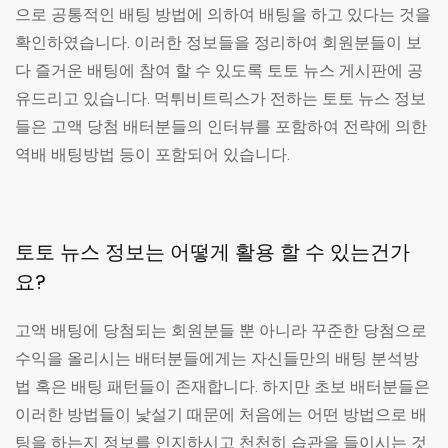
으로 공통적인 배팅 방법에 의하여 배팅을 하고 있다는 것을
확인하였습니다. 이러한 정보들을 정리하여 회원분들이 보
다 즐거운 배팅에 참여 할 수 있도록 토토 뉴스 게시판에 공
유드리고 있습니다. 먹튀비트릭스가 전하는 토토 뉴스 정보
들은 고액 당첨 배터분들의 인터뷰를 포함하여 전략에 의한
역배 배팅방법 등이 포함되어 있습니다.
토토 뉴스 정보는 어떻게 활용 할 수 있는건가
요?
고액 배팅에 당첨되는 회원분들 뿐 아니라 꾸준한 당첨으로
수익을 올리시는 배터분들에게는 자신들만의 배팅 분석방
법 혹은 배팅 패턴들이 존재합니다. 하지만 초보 배터분들은
이러한 방법들이 낯설기 때문에 처음에는 어떤 방법으로 배
팅을 하는지 정보를 인지하시고 천천히 습관을 들이시는 것