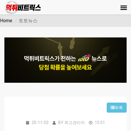
Home
토토뉴스
목록
20-11-02
BY
최고관리자
15:51