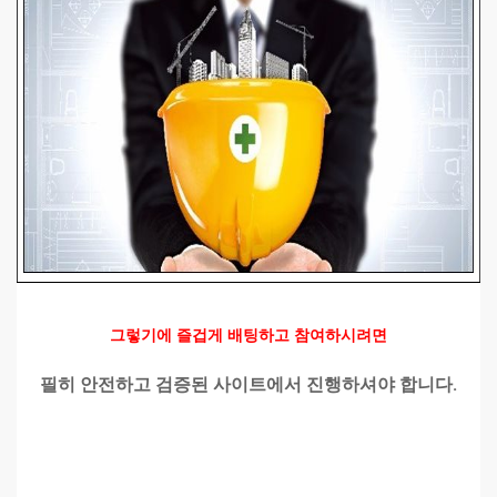
그렇기에 즐겁게 배팅하고 참여하시려면
필히 안전하고 검증된 사이트에서 진행하셔야 합니다.