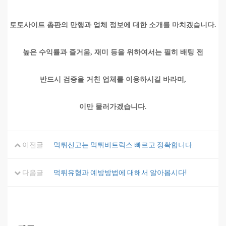
토토사이트 총판의 만행과 업체 정보에 대한 소개를 마치겠습니다.
높은 수익률과 즐거움, 재미 등을 위하여서는 필히 배팅 전
반드시 검증을 거친 업체를 이용하시길 바라며,
이만 물러가겠습니다.
이전글
먹튀신고는 먹튀비트릭스 빠르고 정확합니다.
다음글
먹튀유형과 예방방법에 대해서 알아봅시다!