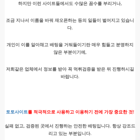
하지만 이런 사이트들에서도 수많은 꼼수를 부리거나,
조금 지나서 이름을 바꿔 재오픈하는 등의 일들이 벌어지고 있습니
다.
개인이 이를 알아채고 배팅을 거둬들이기란 매우 힘들고 분명하지
않은 부분이기에,
저희같은 업체에서 정보를 받아 꼭 먹튀검증을 받은 뒤 진행하시길
바랍니다.
토토사이트
를 적극적으로 사용하고 이용하기 전에 가장 중요한 것!
실패 없고, 검증된 곳에서 진행하는 안전한 배팅입니다. 항상 강조드
리고 있는 부분입니다.