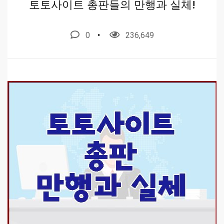
토토사이트 총판들의 만행과 실체!
0
236,649