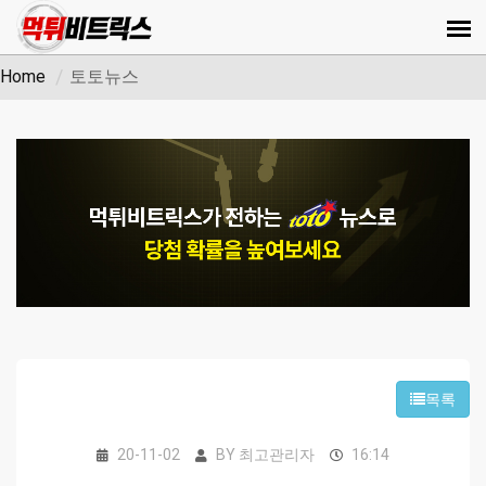
Home
토토뉴스
목록
20-11-02
BY
최고관리자
16:14