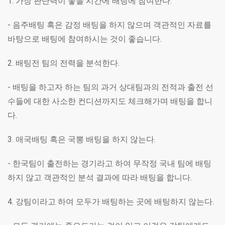
1. 가장 판단력이 좋을 시간에 배팅에 참여한다.
- 음주배팅 혹은 감정 배팅을 하지 않으며 객관적인 자료를
바탕으로 배팅에 참여하시는 것이 좋습니다.
2. 배팅전 팀의 전력을 분석한다.
- 배팅을 하고자 하는 팀의 과거 상대팀과의 전적과 출전 선
수들에 대한 사소한 컨디션까지도 체크해가며 배팅을 합니
다.
3. 애국배팅 혹은 국뽕 배팅을 하지 않는다.
- 한국팀이 출전하는 경기라고 하여 무작정 국내 팀에 배팅
하지 않고 객관적인 분석 결과에 따라 배팅을 합니다.
4. 강팀이라고 하여 모두가 배팅하는 곳에 배팅하지 않는다.