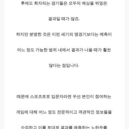
후에도 회자되는 경기들은 모두의 예상을 뒤엎은
결과일 때가 많죠.
하지만 분명한 것은 이런 세기의 명경기보다는 예측이
어느 정도 가능한 범위 내에서 결과가 나올 때가 훨씬
많다는 점입니다.
때문에 스포츠토토 입문자라면 우선 본인이 참여하는
게임에 대해 어느 정도 전문적이고 객관적인 정보들을
수집하고 이를 토대로 결과를 예측하는 노하우를