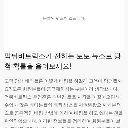
등록된 댓글이 없습니다.
먹튀비트릭스가 전하는 토토 뉴스로 당
첨 확률을 올려보세요!
고액 당첨 배터들은 어떻게 배팅을 하길래 고액에 당첨될까
요? 모든 회원분들이 궁금해하시는 부분이라 생각합니다.
먹튀비트릭스 운영진은 다년간 토토 시장을 이끌어오면서
수없이 많은 배터분들의 배팅 방법을 지켜봐왔으며 기본적
으로 공통적인 배팅 방법에 의하여 배팅을 하고 있다는 것을
확인하였습니다. 이러한 정보들을 정리하여 회원분들이 보