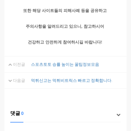
또한 해당 사이트들의 피해사례 등을 공유하고
주의사항을 알려드리고 있으니, 참고하시어
건강하고 안전하게 참여하시길 바랍니다!
이전글
스포츠토토 승률 높이는 꿀팁정보모음
다음글
먹튀신고는 먹튀비트릭스 빠르고 정확합니다.
댓글
0