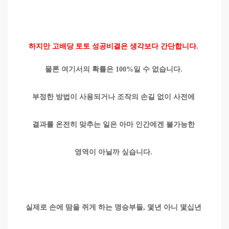
하지만 고배당 토토 성공비결은 생각보다 간단합니다.
물론 여기서의 확률은 100%일 수 없습니다.
부정한 방법이 사용되거나 조작의 손길 없이 사전에
결과를 온전히 맞추는 일은 아마 인간에겐 불가능한
영역이 아닐까 싶습니다.
실제로 손에 땀을 쥐게 하는 명승부들, 몇년 아니 몇십년