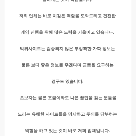
저희 업체는 바로 이같은 역할을 도와드리고 건전한
게임 진행을 위해 많은 노력을 기울이고 있습니다.
먹튀사이트는 검증되지 않은 부정확한 가짜 정보는
물론 보다 좋은 정보를 주겠다며 금품을 요구하는
경구도 있습니다.
초보자는 물론 조금이라도 나은 꿀팁을 찾는 분들을
노리는 유해한 사이트들을 명시하고 주의를 당부하는
역할을 하고 있는 것이 바로 저희 업체입니다.