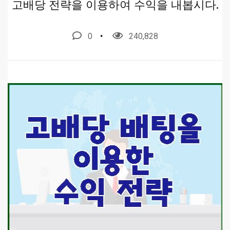
고배당 전략을 이용하여 수익을 내봅시다.
0
240,828