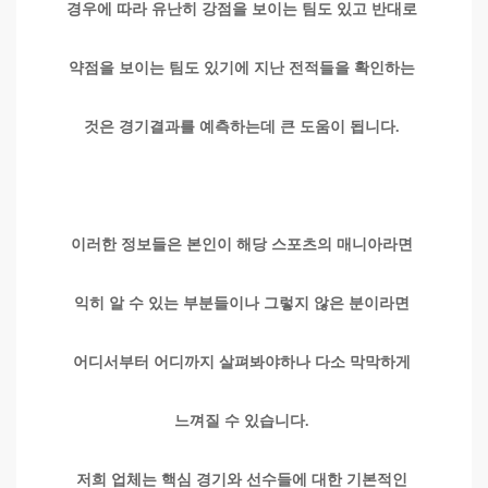
경우에 따라 유난히 강점을 보이는 팀도 있고 반대로
약점을 보이는 팀도 있기에 지난 전적들을 확인하는
것은 경기결과를 예측하는데 큰 도움이 됩니다.
이러한 정보들은 본인이 해당 스포츠의 매니아라면
익히 알 수 있는 부분들이나 그렇지 않은 분이라면
어디서부터 어디까지 살펴봐야하나 다소 막막하게
느껴질 수 있습니다.
저희 업체는 핵심 경기와 선수들에 대한 기본적인