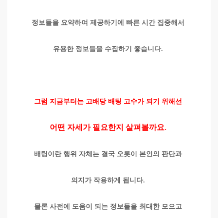
정보들을 요약하여 제공하기에 빠른 시간 집중해서
유용한 정보들을 수집하기 좋습니다.
그럼 지금부터는 고배당 배팅 고수가 되기 위해선
어떤 자세가 필요한지 살펴볼까요.
배팅이란 행위 자체는 결국 오롯이 본인의 판단과
의지가 작용하게 됩니다.
물론 사전에 도움이 되는 정보들을 최대한 모으고