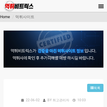
Home
먹튀사이트
목록
22-06-02
BY
최고관리자
10:03