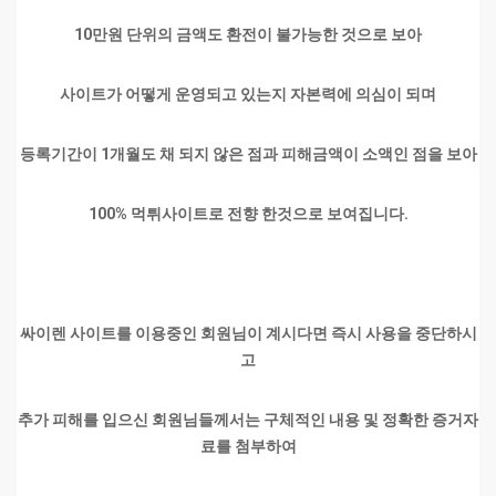
10만원 단위의 금액도 환전이 불가능한 것으로 보아
사이트가 어떻게 운영되고 있는지 자본력에 의심이 되며
등록기간이 1개월도 채 되지 않은 점과 피해금액이 소액인 점을 보아
100% 먹튀사이트로 전향 한것으로 보여집니다.
싸이렌 사이트를 이용중인 회원님이 계시다면 즉시 사용을 중단하시
고
추가 피해를 입으신 회원님들께서는 구체적인 내용 및 정확한 증거자
료를 첨부하여