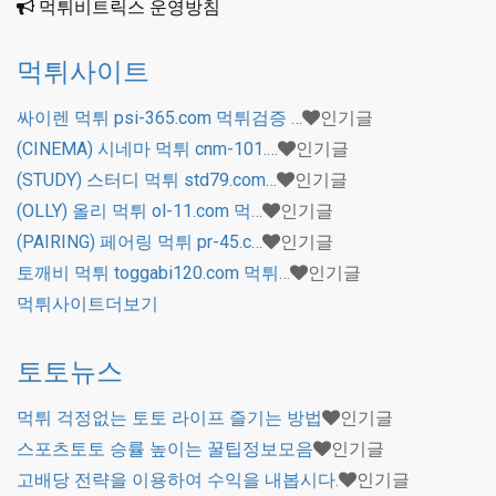
먹튀비트릭스 운영방침
먹튀사이트
싸이렌 먹튀 psi-365.com 먹튀검증 …
인기글
(CINEMA) 시네마 먹튀 cnm-101.…
인기글
(STUDY) 스터디 먹튀 std79.com…
인기글
(OLLY) 올리 먹튀 ol-11.com 먹…
인기글
(PAIRING) 페어링 먹튀 pr-45.c…
인기글
토깨비 먹튀 toggabi120.com 먹튀…
인기글
먹튀사이트
더보기
토토뉴스
먹튀 걱정없는 토토 라이프 즐기는 방법
인기글
스포츠토토 승률 높이는 꿀팁정보모음
인기글
고배당 전략을 이용하여 수익을 내봅시다.
인기글