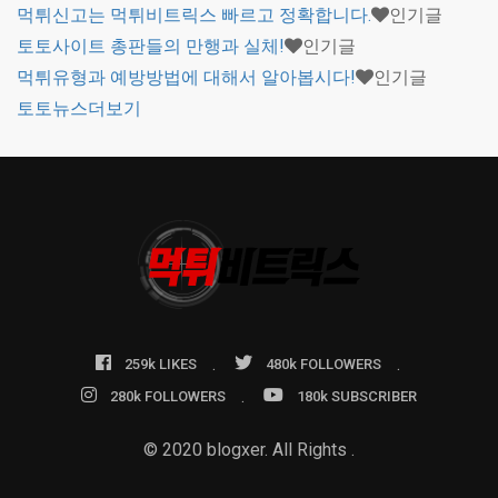
먹튀신고는 먹튀비트릭스 빠르고 정확합니다.
인기글
토토사이트 총판들의 만행과 실체!
인기글
먹튀유형과 예방방법에 대해서 알아봅시다!
인기글
토토뉴스
더보기
259k LIKES
480k FOLLOWERS
280k FOLLOWERS
180k SUBSCRIBER
© 2020 blogxer. All Rights .