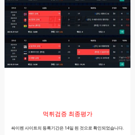
먹튀검증 최종평가
싸이렌 사이트의 등록기간은 14일 된 것으로 확인되었습니다.