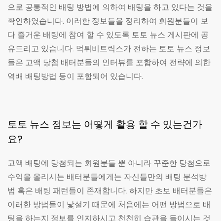
으로 공통적인 배팅 방법에 의하여 배팅을 하고 있다는 것을
확인하였습니다. 이러한 정보들을 정리하여 회원분들이 보
다 즐거운 배팅에 참여 할 수 있도록 토토 뉴스 게시판에 공
유드리고 있습니다. 먹튀비트릭스가 전하는 토토 뉴스 정보
들은 고액 당첨 배터분들의 인터뷰를 포함하여 전략에 의한
역배 배팅방법 등이 포함되어 있습니다.
토토 뉴스 정보는 어떻게 활용 할 수 있는건가
요?
고액 배팅에 당첨되는 회원분들 뿐 아니라 꾸준한 당첨으로
수익을 올리시는 배터분들에게는 자신들만의 배팅 분석방
법 혹은 배팅 패턴들이 존재합니다. 하지만 초보 배터분들은
이러한 방법들이 낯설기 때문에 처음에는 어떤 방법으로 배
팅을 하는지 정보를 인지하시고 천천히 습관을 들이시는 것