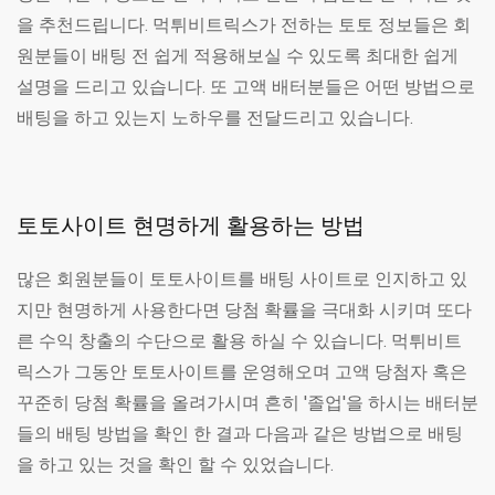
을 추천드립니다. 먹튀비트릭스가 전하는 토토 정보들은 회
원분들이 배팅 전 쉽게 적용해보실 수 있도록 최대한 쉽게
설명을 드리고 있습니다. 또 고액 배터분들은 어떤 방법으로
배팅을 하고 있는지 노하우를 전달드리고 있습니다.
토토사이트 현명하게 활용하는 방법
많은 회원분들이 토토사이트를 배팅 사이트로 인지하고 있
지만 현명하게 사용한다면 당첨 확률을 극대화 시키며 또다
른 수익 창출의 수단으로 활용 하실 수 있습니다. 먹튀비트
릭스가 그동안 토토사이트를 운영해오며 고액 당첨자 혹은
꾸준히 당첨 확률을 올려가시며 흔히 '졸업'을 하시는 배터분
들의 배팅 방법을 확인 한 결과 다음과 같은 방법으로 배팅
을 하고 있는 것을 확인 할 수 있었습니다.