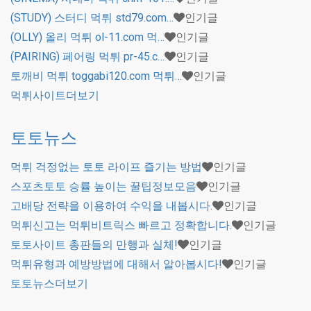
(STUDY) 스터디 먹튀 std79.com…
인기글
(OLLY) 올리 먹튀 ol-11.com 먹…
인기글
(PAIRING) 페어링 먹튀 pr-45.c…
인기글
토깨비 먹튀 toggabi120.com 먹튀…
인기글
먹튀사이트
더보기
토토뉴스
먹튀 걱정없는 토토 라이프 즐기는 방법
인기글
스포츠토토 승률 높이는 꿀팁정보모음
인기글
고배당 전략을 이용하여 수익을 내봅시다.
인기글
먹튀신고는 먹튀비트릭스 빠르고 정확합니다.
인기글
토토사이트 총판들의 만행과 실체!
인기글
먹튀유형과 예방방법에 대해서 알아봅시다!
인기글
토토뉴스
더보기