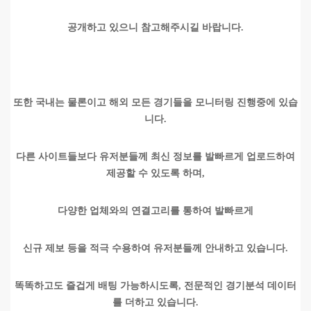
공개하고 있으니 참고해주시길 바랍니다.
또한 국내는 물론이고 해외 모든 경기들을 모니터링 진행중에 있습
니다.
다른 사이트들보다 유저분들께 최신 정보를 발빠르게 업로드하여
제공할 수 있도록 하며,
다양한 업체와의 연결고리를 통하여 발빠르게
신규 제보 등을 적극 수용하여 유저분들께 안내하고 있습니다.
똑똑하고도 즐겁게 배팅 가능하시도록, 전문적인 경기분석 데이터
를 더하고 있습니다.