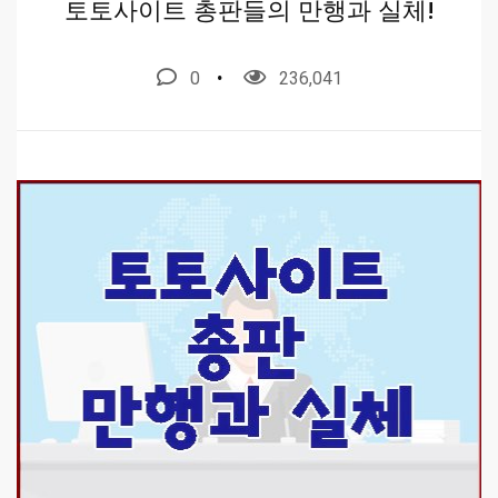
토토사이트 총판들의 만행과 실체!
0
236,041