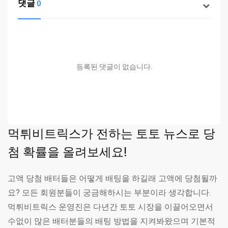
댓글
0
등록된 댓글이 없습니다.
먹튀비트릭스가 전하는 토토 뉴스로 당
첨 확률을 올려보세요!
고액 당첨 배터들은 어떻게 배팅을 하길래 고액에 당첨될까
요? 모든 회원분들이 궁금해하시는 부분이라 생각합니다.
먹튀비트릭스 운영진은 다년간 토토 시장을 이끌어오면서
수없이 많은 배터분들의 배팅 방법을 지켜봐왔으며 기본적