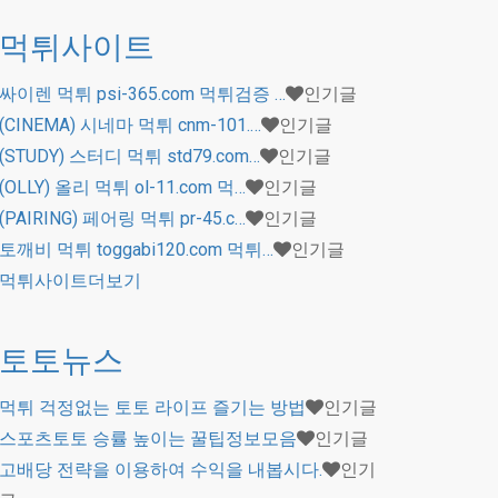
먹튀사이트
싸이렌 먹튀 psi-365.com 먹튀검증 …
인기글
(CINEMA) 시네마 먹튀 cnm-101.…
인기글
(STUDY) 스터디 먹튀 std79.com…
인기글
(OLLY) 올리 먹튀 ol-11.com 먹…
인기글
(PAIRING) 페어링 먹튀 pr-45.c…
인기글
토깨비 먹튀 toggabi120.com 먹튀…
인기글
먹튀사이트
더보기
토토뉴스
먹튀 걱정없는 토토 라이프 즐기는 방법
인기글
스포츠토토 승률 높이는 꿀팁정보모음
인기글
고배당 전략을 이용하여 수익을 내봅시다.
인기