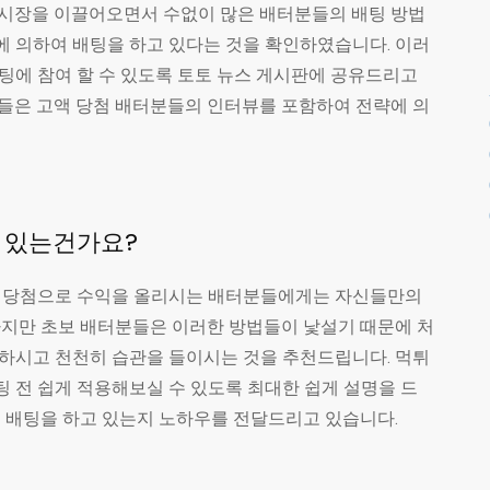
 시장을 이끌어오면서 수없이 많은 배터분들의 배팅 방법
 의하여 배팅을 하고 있다는 것을 확인하였습니다. 이러
팅에 참여 할 수 있도록 토토 뉴스 게시판에 공유드리고
들은 고액 당첨 배터분들의 인터뷰를 포함하여 전략에 의
수 있는건가요?
한 당첨으로 수익을 올리시는 배터분들에게는 자신들만의
하지만 초보 배터분들은 이러한 방법들이 낯설기 때문에 처
하시고 천천히 습관을 들이시는 것을 추천드립니다. 먹튀
 전 쉽게 적용해보실 수 있도록 최대한 쉽게 설명을 드
로 배팅을 하고 있는지 노하우를 전달드리고 있습니다.