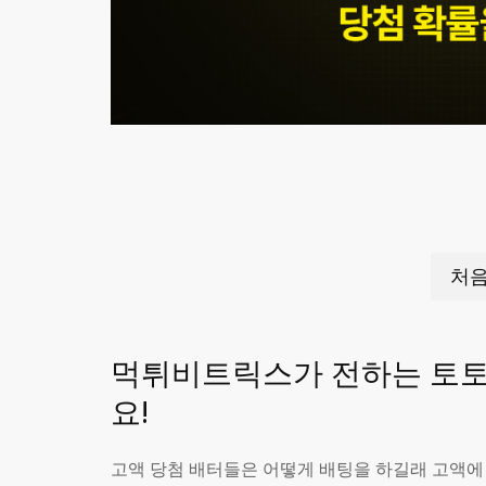
처
먹튀비트릭스가 전하는 토토
요!
고액 당첨 배터들은 어떻게 배팅을 하길래 고액