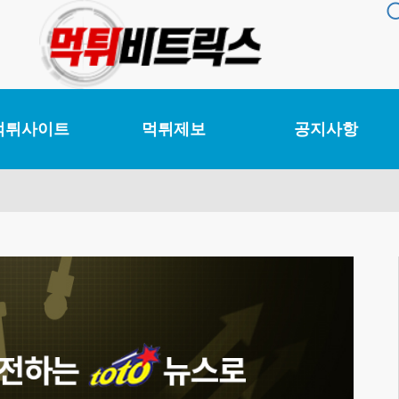
먹튀사이트
먹튀제보
공지사항