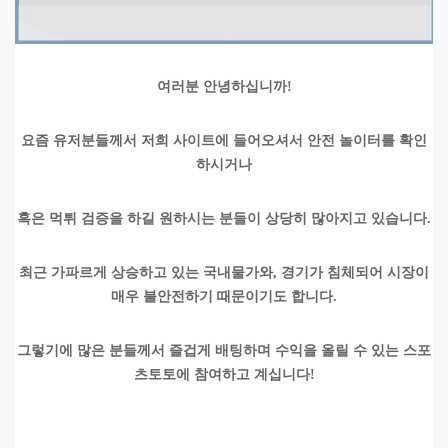
여러분 안녕하십니까!
요즘 유저분들께서 저희 사이트에 들어오셔서 안전 놀이터를 확인
하시거나
혹은 먹튀 검증을 하길 원하시는 분들이 상당히 많아지고 있습니다.
최근 가파르게 상승하고 있는 국내물가와, 경기가 침체되어 시장이
매우 불안전하기 때문이기도 합니다.
그렇기에 많은 분들께서 즐겁게 배팅하며 수익을 올릴 수 있는 스포
츠토토에 참여하고 계십니다!