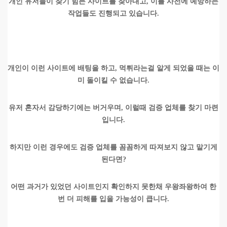
개인 유저들이 찾기 힘든 사이트를 찾아내고, 이를 사전에 예방하는
작업들도 진행되고 있습니다.
개인이 이런 사이트에 배팅을 하고, 먹튀라는걸 알게 되었을 때는 이
미 돌이킬 수 없습니다.
유저 혼자서 감당하기에는 버거우며, 이럴때 검증 업체를 찾기 마련
입니다.
하지만 이런 경우에도 검증 업체를 꼼꼼하게 따져보지 않고 맡기게
된다면?
어떤 과거가 있었던 사이트인지 확인하지 못한채 우왕좌왕하여 한
번 더 피해를 입을 가능성이 큽니다.