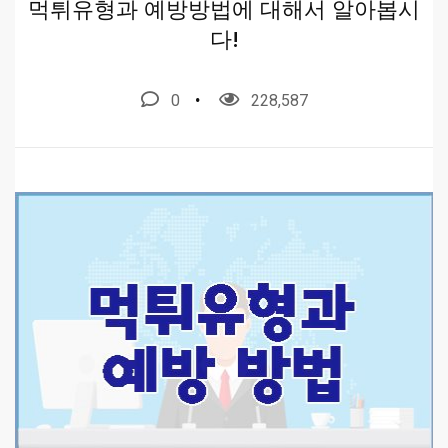
먹튀유형과 예방방법에 대해서 알아봅시
다!
0
228,587