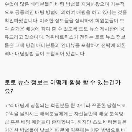
수없이 많은 배터분들의 배팅 방법을 지켜봐왔으며 기본적
으로 공통적인 배팅 방법에 의하여 배팅을 하고 있다는 것을
확인하였습니다. 이러한 정보들을 정리하여 회원분들이 보
다 즐거운 배팅에 참여 할 수 있도록 토토 뉴스 게시판에 공
유드리고 있습니다. 먹튀비트릭스가 전하는 토토 뉴스 정보
들은 고액 당첨 배터분들의 인터뷰를 포함하여 전략에 의한
역배 배팅방법 등이 포함되어 있습니다.
토토 뉴스 정보는 어떻게 활용 할 수 있는건가
요?
고액 배팅에 당첨되는 회원분들 뿐 아니라 꾸준한 당첨으로
수익을 올리시는 배터분들에게는 자신들만의 배팅 분석방
법 혹은 배팅 패턴들이 존재합니다. 하지만 초보 배터분들은
이러한 방법들이 낯설기 때문에 처음에는 어떤 방법으로 배