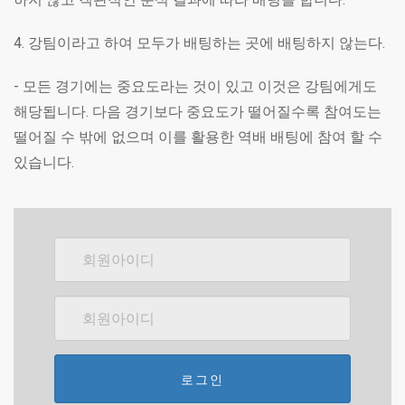
4. 강팀이라고 하여 모두가 배팅하는 곳에 배팅하지 않는다.
- 모든 경기에는 중요도라는 것이 있고 이것은 강팀에게도
해당됩니다. 다음 경기보다 중요도가 떨어질수록 참여도는
떨어질 수 밖에 없으며 이를 활용한 역배 배팅에 참여 할 수
있습니다.
로그인