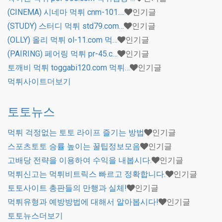
(CINEMA) 시네마 먹튀 cnm-101.…
인기글
(STUDY) 스터디 먹튀 std79.com…
인기글
(OLLY) 올리 먹튀 ol-11.com 먹…
인기글
(PAIRING) 페어링 먹튀 pr-45.c…
인기글
토깨비 먹튀 toggabi120.com 먹튀…
인기글
먹튀사이트
더보기
토토뉴스
먹튀 걱정없는 토토 라이프 즐기는 방법
인기글
스포츠토토 승률 높이는 꿀팁정보모음
인기글
고배당 전략을 이용하여 수익을 내봅시다.
인기글
먹튀신고는 먹튀비트릭스 빠르고 정확합니다.
인기글
토토사이트 총판들의 만행과 실체!
인기글
먹튀유형과 예방방법에 대해서 알아봅시다!
인기글
토토뉴스
더보기