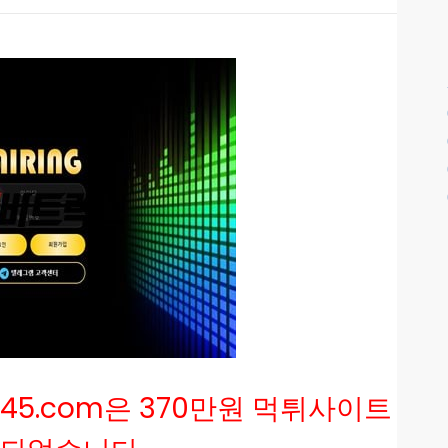
r-45.com은 370만원 먹튀사이트