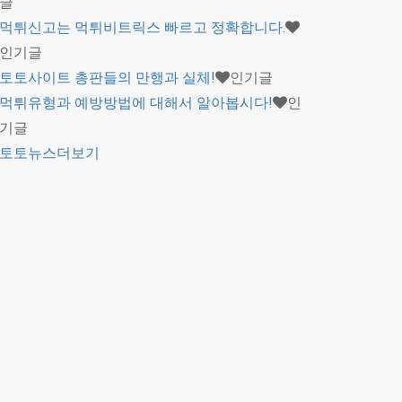
글
먹튀신고는 먹튀비트릭스 빠르고 정확합니다.
인기글
토토사이트 총판들의 만행과 실체!
인기글
먹튀유형과 예방방법에 대해서 알아봅시다!
인
기글
토토뉴스
더보기