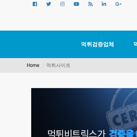
먹튀검증업체
Home
먹튀사이트