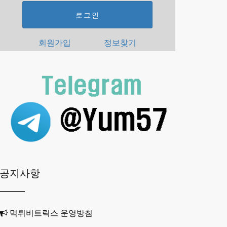
로그인
회원가입
정보찾기
공지사항
먹튀비트릭스 운영방침