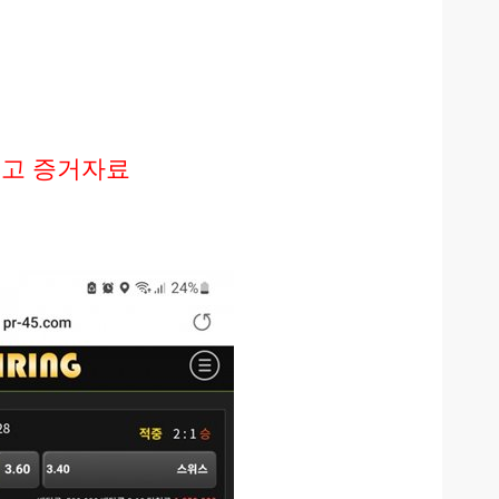
고 증거자료