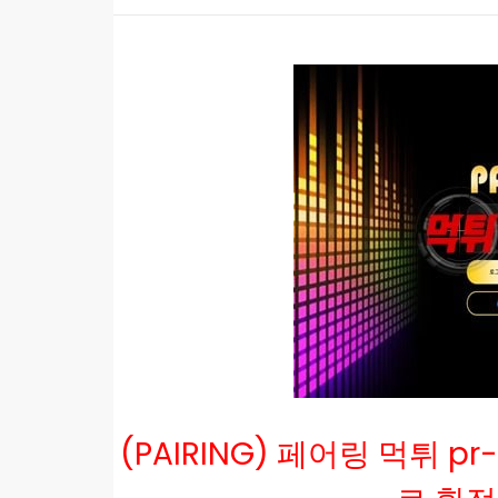
(PAIRING) 페어링 먹튀 p