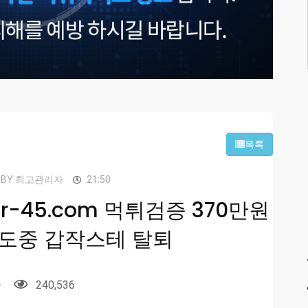
목록
BY
최고관리자
21:50
pr-45.com 먹튀검증 370만원
 도중 갑작스테 탈퇴
240,536