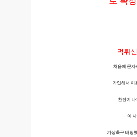
로 확
먹튀신
처음에 문자
가입해서 이
환전이 나
이 
가상축구 배팅