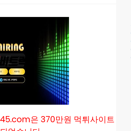
r-45.com은 370만원 먹튀사이트