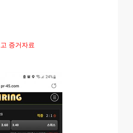
고 증거자료