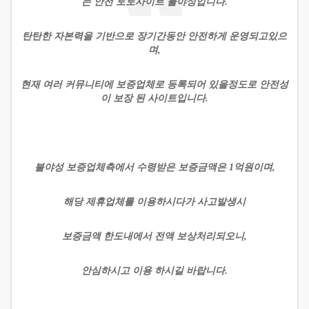
는
안전 토토사이트 불야성입니다.
탄탄한 자본력을 기반으로 장기간동안 안전하게 운영되고있으
며,
현재 여러 커뮤니티에 보증업체로 등록되어 있을정도로
안전성
이 보장 된 사이트입니다.
불야성 보증업체측에서 수령받은 보증금액은 1억원이며,
해당 제휴업체를 이용하시다가 사고발생시
보증금액 한도내에서 전액 보상처리되오니,
안심하시고 이용 하시길 바랍니다.