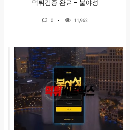
먹튀검증 완료 - 불야성
0
11,962