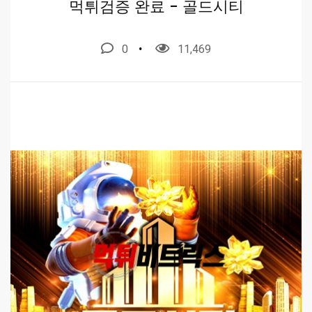
먹튀검증 완료 - 골드시티
0
11,469