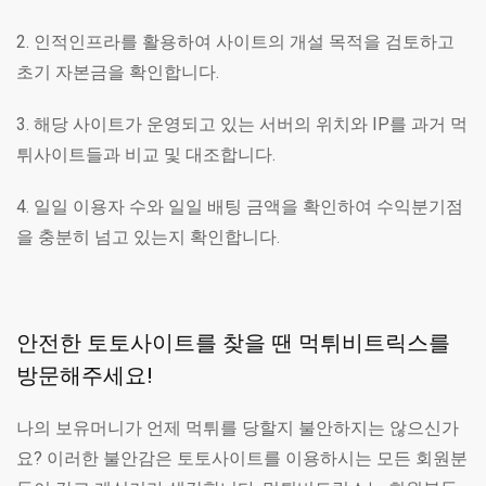
2. 인적인프라를 활용하여 사이트의 개설 목적을 검토하고
초기 자본금을 확인합니다.
3. 해당 사이트가 운영되고 있는 서버의 위치와 IP를 과거 먹
튀사이트들과 비교 및 대조합니다.
4. 일일 이용자 수와 일일 배팅 금액을 확인하여 수익분기점
을 충분히 넘고 있는지 확인합니다.
안전한 토토사이트를 찾을 땐 먹튀비트릭스를
방문해주세요!
나의 보유머니가 언제 먹튀를 당할지 불안하지는 않으신가
요? 이러한 불안감은 토토사이트를 이용하시는 모든 회원분