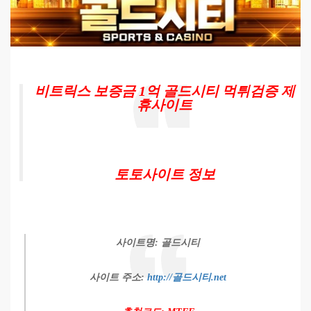
비트릭스 보증금 1억 골드시티 먹튀검증 제
휴사이트
토토사이트 정보
사이트명: 골드시티
사이트 주소:
http://골드시티.net