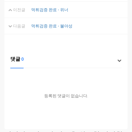
이전글
먹튀검증 완료 - 위너
다음글
먹튀검증 완료 - 불야성
댓글
0
등록된 댓글이 없습니다.