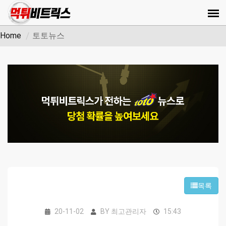
Home
토토뉴스
목록
20-11-02
BY
최고관리자
15:43