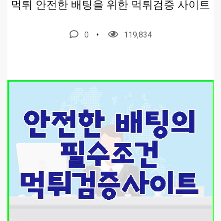
먹튀 안전한 배팅을 위한 먹튀검증 사이트
0
119,834