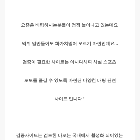
요즘은 베팅하시는분들이 점점 늘어나고 있는데요
먹튀 말만들어도 화가치밀어 오르기 마련인데요...
검증이 필요한 사이트는 아시다시피 사설 스포츠
토토를 즐길 수 있도록 마련된 다양한 배팅 관련
사이트 입니다 !
검증사이트는 검토한 바로는 국내에서 활성화 되어있는