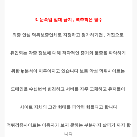
3. 눈속임 절대 금지 , 역추척은 필수
최종 안심 먹튀보증업체로 지정하고 평가하기전 , 거짓으로
유입되는 각종 정보에 대해 객곽적인 증거와 물증을 파악하기
위한 ip분석이 이루어지고 있습니다 보통 악성 먹튀사이트는
도메인을 수십번씩 변경하고 서버를 자주 교체하고 유저들이
사이트 자체의 그간 형태를 파악히 힘들다고 합니다
먹튀검증사이트는 이용자가 보지 못하는 부분까지 살피기 까지 합
니다