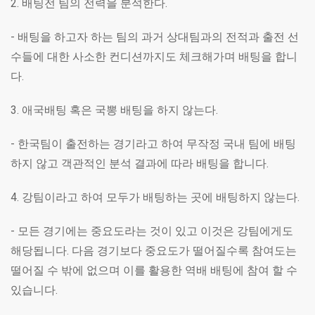
2. 배팅전 팀의 전력을 분석한다.
- 배팅을 하고자 하는 팀의 과거 상대팀과의 전적과 출전 선
수들에 대한 사소한 컨디션까지도 체크해가며 배팅을 합니
다.
3. 애국배팅 혹은 국뽕 배팅을 하지 않는다.
- 한국팀이 출전하는 경기라고 하여 무작정 국내 팀에 배팅
하지 않고 객관적인 분석 결과에 따라 배팅을 합니다.
4. 강팀이라고 하여 모두가 배팅하는 곳에 배팅하지 않는다.
- 모든 경기에는 중요도라는 것이 있고 이것은 강팀에게도
해당됩니다. 다음 경기보다 중요도가 떨어질수록 참여도는
떨어질 수 밖에 없으며 이를 활용한 역배 배팅에 참여 할 수
있습니다.