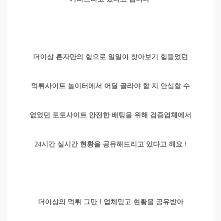
더이상 혼자만의 힘으로 일일이 찾아보기 힘들었던
먹튀사이트 놀이터에서 어딜 골라야 할 지 안심할 수
없었던 토토사이트 안전한 배팅을 위해 검증업체에서
24시간 실시간 현황을 공유해드리고 있다고 해요 !
더이상의 먹튀 그만 ! 업체믿고 현황을 공유받아