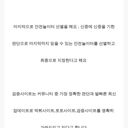
마지막으로 안전놀이터 선별을 해요 , 신중에 신중을 기한
판단으로 마지막까지 믿을 수 있는 안전놀이터를 선별하고
최종으로 지정한다고 해요
검증사이트는 커뮤니티 중 가장 정확한 판단과 발빠른 최신
업데이트로 먹튀사이트,토토사이트,검증사이트를 명확히
가려드리고 있다고 합니다