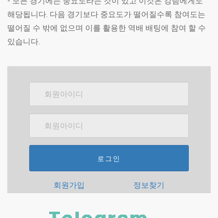
- 모든 경기에는 중요도라는 것이 있고 이것은 강팀에게도
해당됩니다. 다음 경기보다 중요도가 떨어질수록 참여도는
떨어질 수 밖에 없으며 이를 활용한 역배 배팅에 참여 할 수
있습니다.
로그인
회원가입
정보찾기