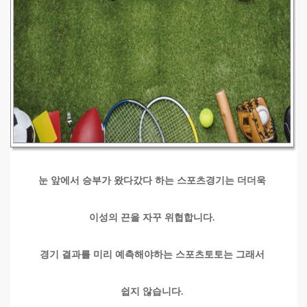
눈 앞에서 승부가 왔다갔다 하는 스포츠경기는 더더욱
이성의 끈을 자꾸 위협합니다.
경기 결과를 미리 예측해야하는 스포츠토토는 그래서
쉽지 않습니다.