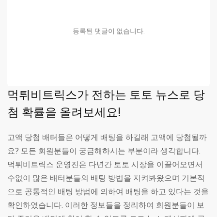
등록된 댓글이 없습니다.
먹튀비트릭스가 전하는 토토 뉴스로 당
첨 확률을 올려보세요!
고액 당첨 배터들은 어떻게 배팅을 하길래 고액에 당첨될까
요? 모든 회원분들이 궁금해하시는 부분이라 생각합니다.
먹튀비트릭스 운영진은 다년간 토토 시장을 이끌어오면서
수없이 많은 배터분들의 배팅 방법을 지켜봐왔으며 기본적
으로 공통적인 배팅 방법에 의하여 배팅을 하고 있다는 것을
확인하였습니다. 이러한 정보들을 정리하여 회원분들이 보