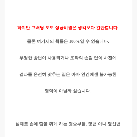
하지만 고배당 토토 성공비결은 생각보다 간단합니다.
물론 여기서의 확률은 100%일 수 없습니다.
부정한 방법이 사용되거나 조작의 손길 없이 사전에
결과를 온전히 맞추는 일은 아마 인간에겐 불가능한
영역이 아닐까 싶습니다.
실제로 손에 땀을 쥐게 하는 명승부들, 몇년 아니 몇십년