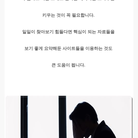
키우는 것이 꼭 필요합니다.
일일이 찾아보기 힘들다면 핵심이 되는 자료들을
보기 좋게 요약해둔 사이트들을 이용하는 것도
큰 도움이 됩니다.