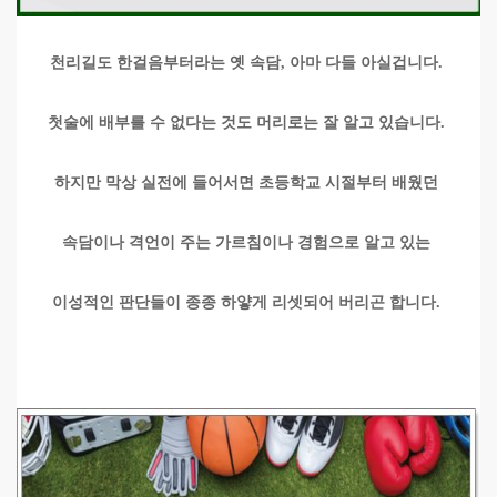
천리길도 한걸음부터라는 옛 속담, 아마 다들 아실겁니다.
첫술에 배부를 수 없다는 것도 머리로는 잘 알고 있습니다.
하지만 막상 실전에 들어서면 초등학교 시절부터 배웠던
속담이나 격언이 주는 가르침이나 경험으로 알고 있는
이성적인 판단들이 종종 하얗게 리셋되어 버리곤 합니다.