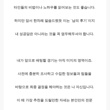
타인들의 비법이나 노하우를 읽어보는 것도 좋습니다.
하지만 앞서 한차례 말씀드렸듯 이는 `남의 후기`이지
내 성공담은 아니라는 것을 꼭 염두해두셔야 합니다.
내가 앞으로 배팅할 경기는 아직 미지의 영역이죠.
사전에 충분히 조사하고 수집한 정보들과 팁들을
바탕으로 최종 결정을 해야하는 것은 나 자신입니다.
이 때 가장 추천을 드릴만한 자세는 본인만의 전문