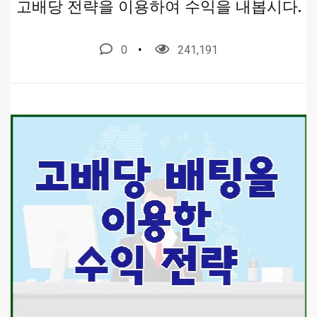
고배당 전략을 이용하여 수익을 내봅시다.
0
241,191