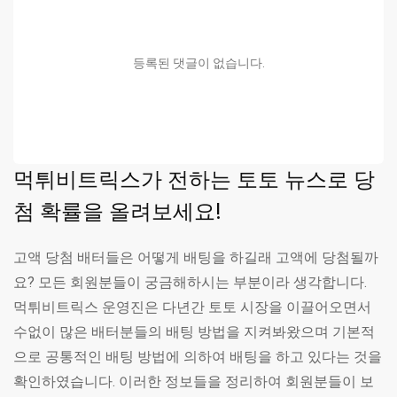
등록된 댓글이 없습니다.
먹튀비트릭스가 전하는 토토 뉴스로 당
첨 확률을 올려보세요!
고액 당첨 배터들은 어떻게 배팅을 하길래 고액에 당첨될까
요? 모든 회원분들이 궁금해하시는 부분이라 생각합니다.
먹튀비트릭스 운영진은 다년간 토토 시장을 이끌어오면서
수없이 많은 배터분들의 배팅 방법을 지켜봐왔으며 기본적
으로 공통적인 배팅 방법에 의하여 배팅을 하고 있다는 것을
확인하였습니다. 이러한 정보들을 정리하여 회원분들이 보