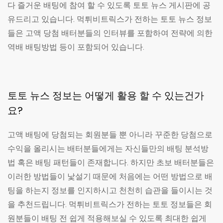
다 즐거운 배팅에 참여 할 수 있도록 토토 뉴스 게시판에 공
유드리고 있습니다. 먹튀비트릭스가 전하는 토토 뉴스 정보
들은 고액 당첨 배터분들의 인터뷰를 포함하여 전략에 의한
역배 배팅방법 등이 포함되어 있습니다.
토토 뉴스 정보는 어떻게 활용 할 수 있는건가
요?
고액 배팅에 당첨되는 회원분들 뿐 아니라 꾸준한 당첨으로
수익을 올리시는 배터분들에게는 자신들만의 배팅 분석방
법 혹은 배팅 패턴들이 존재합니다. 하지만 초보 배터분들은
이러한 방법들이 낯설기 때문에 처음에는 어떤 방법으로 배
팅을 하는지 정보를 인지하시고 천천히 습관을 들이시는 것
을 추천드립니다. 먹튀비트릭스가 전하는 토토 정보들은 회
원분들이 배팅 전 쉽게 적용해보실 수 있도록 최대한 쉽게