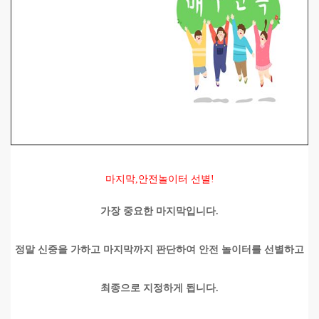
마지막,안전놀이터 선별!
가장 중요한 마지막입니다.
정말 신중을 가하고 마지막까지 판단하여 안전 놀이터를 선별하고
최종으로 지정하게 됩니다.