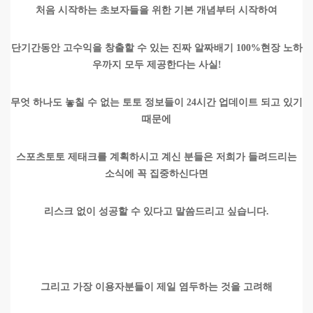
처음 시작하는 초보자들을 위한 기본 개념부터 시작하여
단기간동안 고수익을 창출할 수 있는 진짜 알짜배기 100%현장 노하
우까지 모두 제공한다는 사실!
무엇 하나도 놓칠 수 없는 토토 정보들이 24시간 업데이트 되고 있기
때문에
스포츠토토 제태크를 계획하시고 계신 분들은 저희가 들려드리는
소식에 꼭 집중하신다면
리스크 없이 성공할 수 있다고 말씀드리고 싶습니다.
그리고 가장 이용자분들이 제일 염두하는 것을 고려해