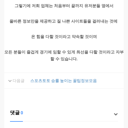
그렇기에 저희 업체는 처음부터 끝까지 유저분들 옆에서
올바른 정보만을 제공하고 질 나쁜 사이트들을 걸러내는 것에
온 힘을 다할 것이라고 약속할 것이며
모든 분들이 즐겁게 경기에 임할 수 있게 최선을 다할 것이라고 자부
할 수 있습니다.
다음글
스포츠토토 승률 높이는 꿀팁정보모음
댓글
0