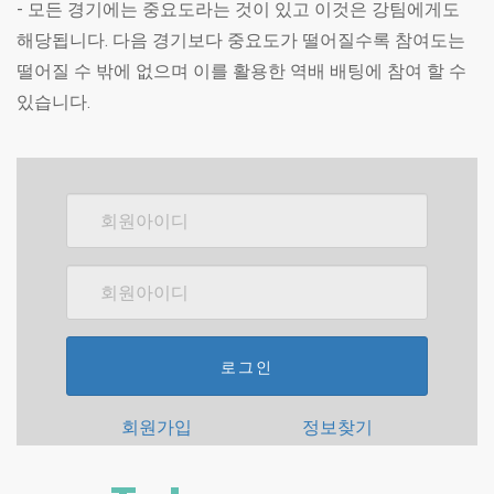
- 모든 경기에는 중요도라는 것이 있고 이것은 강팀에게도
해당됩니다. 다음 경기보다 중요도가 떨어질수록 참여도는
떨어질 수 밖에 없으며 이를 활용한 역배 배팅에 참여 할 수
있습니다.
로그인
회원가입
정보찾기