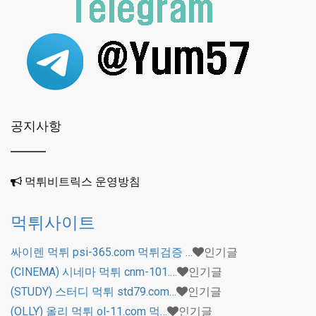
공지사항
먹튀비트릭스 운영방침
먹튀사이트
싸이렌 먹튀 psi-365.com 먹튀검증 …
인기글
(CINEMA) 시네마 먹튀 cnm-101.…
인기글
(STUDY) 스터디 먹튀 std79.com…
인기글
(OLLY) 올리 먹튀 ol-11.com 먹…
인기글