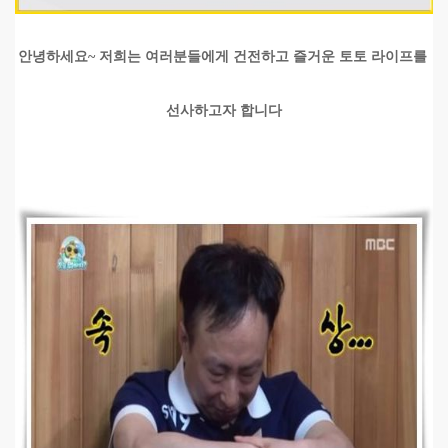
안녕하세요~ 저희는 여러분들에게 건전하고 즐거운 토토 라이프를
선사하고자 합니다