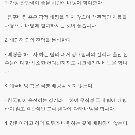
1. 가장 판단력이 좋을 시간에 배팅에 참여한다.
- 음주배팅 혹은 감정 배팅을 하지 않으며 객관적인 자료를
바탕으로 배팅에 참여하시는 것이 좋습니다.
2. 배팅전 팀의 전력을 분석한다.
- 배팅을 하고자 하는 팀의 과거 상대팀과의 전적과 출전 선
수들에 대한 사소한 컨디션까지도 체크해가며 배팅을 합니
다.
3. 애국배팅 혹은 국뽕 배팅을 하지 않는다.
- 한국팀이 출전하는 경기라고 하여 무작정 국내 팀에 배팅
하지 않고 객관적인 분석 결과에 따라 배팅을 합니다.
4. 강팀이라고 하여 모두가 배팅하는 곳에 배팅하지 않는다.