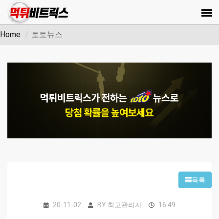
Home
토토뉴스
목록
20-11-02
BY
최고관리자
16:49