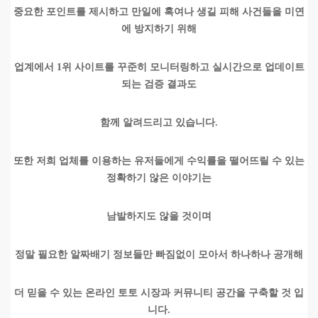
중요한 포인트를 제시하고 만일에 혹여나 생길 피해 사건들을 미연
에 방지하기 위해
업계에서 1위 사이트를 꾸준히 모니터링하고 실시간으로 업데이트
되는 검증 결과도
함께 알려드리고 있습니다.
또한 저희 업체를 이용하는 유저들에게 수익률을 떨어뜨릴 수 있는
정확하기 않은 이야기는
남발하지도 않을 것이며
정말 필요한 알짜배기 정보들만 빠짐없이 모아서 하나하나 공개해
더 믿을 수 있는 온라인 토토 시장과 커뮤니티 공간을 구축할 것 입
니다.