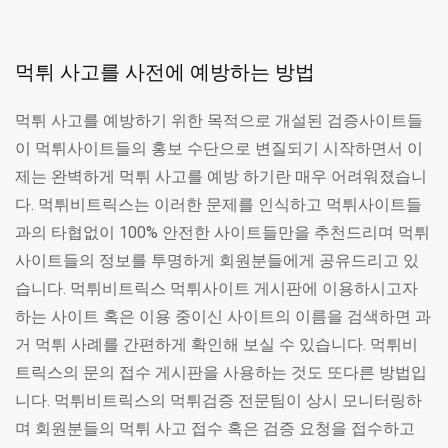
먹튀 사고를 사전에 예방하는 방법
먹튀 사고를 예방하기 위한 목적으로 개설된 검증사이트들
이 먹튀사이트들의 홍보 수단으로 변질되기 시작하면서 이
제는 완벽하게 먹튀 사고를 예방 하기란 매우 어려워졌습니
다. 먹튀비트릭스는 이러한 문제를 인식하고 먹튀사이트들
과의 타협없이 100% 안전한 사이트들만을 추천드리며 먹튀
사이트들의 정보를 투명하게 회원분들에게 공유드리고 있
습니다. 먹튀비트릭스 먹튀사이트 게시판에 이용하시고자
하는 사이트 혹은 이용 중이신 사이트의 이름을 검색하면 과
거 먹튀 사례를 간편하게 확인해 보실 수 있습니다. 먹튀비
트릭스의 문의 접수 게시판을 사용하는 것도 또다른 방법입
니다. 먹튀비트릭스의 먹튀검증 전문팀이 상시 모니터링하
며 회원분들의 먹튀 사고 접수 혹은 검증 요청을 접수하고