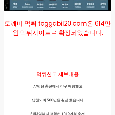
토깨비 먹튀 toggabi120.com은 614만
원 먹튀사이트로 확정되었습니다.
먹튀신고 제보내용
77만원 충전해서 야구 배팅했고
당첨되어 500만원 환전 했습니다
5월3일부터 정확히 1019만원 충전