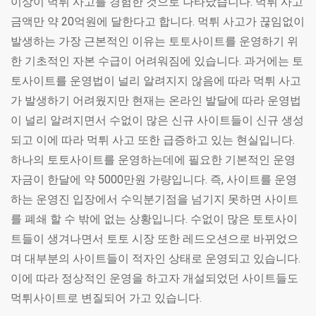
이상이 먹튀 사고를 경험한 것으로 나타났습니다. 먹튀 사고
금액만 약 20억원에 달한다고 합니다. 먹튀 사고가 끊임없이
발생하는 가장 근본적인 이유는 토토사이트를 운영하기 위
한 기초적인 자본 수급이 어려워짐에 있습니다. 과거에는 토
토사이트를 운영법이 널리 알려지지 않음에 따라 먹튀 사고
가 발생하기 어려웠지만 현재는 온라인 발달에 따라 운영법
이 널리 알려지면서 수없이 많은 신규 사이트들이 신규 생성
되고 이에 따라 먹튀 사고 또한 급증하고 있는 현실입니다.
하나의 토토사이트를 운영하는데에 필요한 기본적인 운영
자금이 한달에 약 5000만원 가량입니다. 즉, 사이트를 운영
하는 운영진 입장에서 수익분기점을 넘기지 못하면 사이트
를 폐쇄 할 수 밖에 없는 상황입니다. 수없이 많은 토토사이
트들이 생겨나면서 토토 시장 또한 레드오션으로 바뀌었으
며 대부분의 사이트들이 적자인 상태로 운영되고 있습니다.
이에 따라 정상적인 운영을 하고자 개설되었던 사이트들도
먹튀사이트로 변질되어 가고 있습니다.