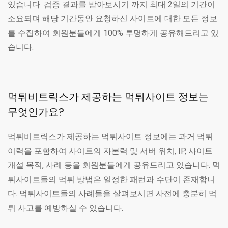
있습니다. 검증 결과를 받아보시기 까지 최대 2일의 기간이
소요되며 해당 기간동안 요청하신 사이트에 대한 모든 정보
를 수집하여 회원분들에게 100% 투명하게 공유해드리고 있
습니다.
먹튀비트릭스가 제공하는 먹튀사이트 정보는
무엇인가요?
먹튀비트릭스가 제공하는 먹튀사이트 정보에는 과거 먹튀
이력을 포함하여 사이트의 자본력 및 서버 위치, IP, 사이트
개설 목적, 사례 등을 회원분들에게 공유드리고 있습니다. 먹
튀사이트들의 먹튀 방법은 일정한 패턴과 수단이 존재합니
다. 먹튀사이트들의 사례들을 살펴보시면 사전에 충분히 먹
튀 사고를 예방하실 수 있습니다.