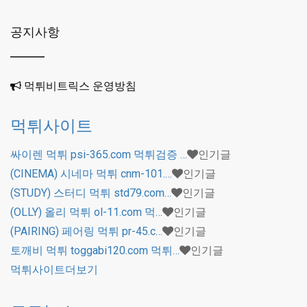
공지사항
먹튀비트릭스 운영방침
먹튀사이트
싸이렌 먹튀 psi-365.com 먹튀검증 …
인기글
(CINEMA) 시네마 먹튀 cnm-101.…
인기글
(STUDY) 스터디 먹튀 std79.com…
인기글
(OLLY) 올리 먹튀 ol-11.com 먹…
인기글
(PAIRING) 페어링 먹튀 pr-45.c…
인기글
토깨비 먹튀 toggabi120.com 먹튀…
인기글
먹튀사이트
더보기