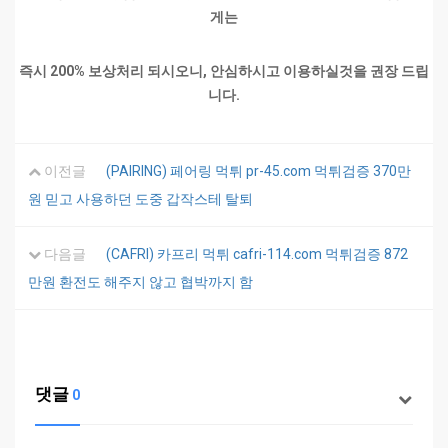
게는
즉시 200% 보상처리 되시오니, 안심하시고 이용하실것을 권장 드립
니다.
이전글
(PAIRING) 페어링 먹튀 pr-45.com 먹튀검증 370만
원 믿고 사용하던 도중 갑작스테 탈퇴
다음글
(CAFRI) 카프리 먹튀 cafri-114.com 먹튀검증 872
만원 환전도 해주지 않고 협박까지 함
댓글
0