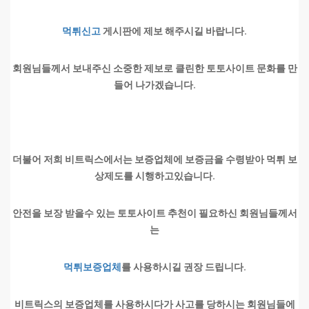
먹튀신고
게시판에 제보 해주시길 바랍니다.
회원님들께서 보내주신 소중한 제보로 클린한 토토사이트 문화를 만
들어 나가겠습니다.
더불어 저희 비트릭스에서는 보증업체에 보증금을 수령받아 먹튀 보
상제도를 시행하고있습니다.
안전을 보장 받을수 있는 토토사이트 추천이 필요하신 회원님들께서
는
먹튀보증업체
를 사용하시길 권장 드립니다.
비트릭스의 보증업체를 사용하시다가 사고를 당하시는 회원님들에