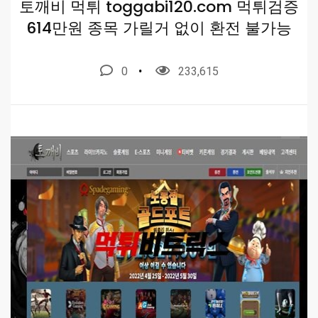
토깨비 먹튀 toggabi120.com 먹튀검증
614만원 종목 가릴거 없이 환전 불가능
0
233,615