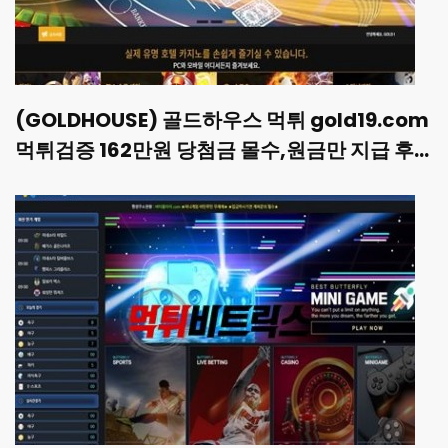
(GOLDHOUSE) 골드하우스 먹튀 gold19.com
먹튀검증 162만원 당첨금 몰수,원금만 지급 후
탈…