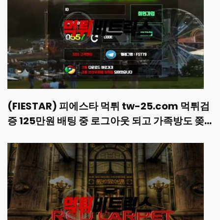
(FIESTAR) 피에스타 먹튀 tw-25.com 먹튀검
증 125만원 배팅 중 로그아웃 되고 가족방도 쫒
겨남