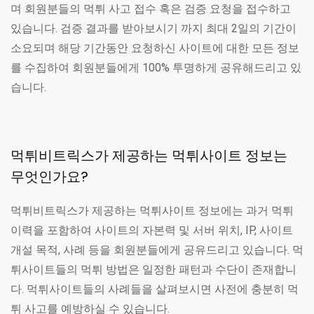
며 회원분들의 먹튀 사고 접수 혹은 검증 요청을 접수하고
있습니다. 검증 결과를 받아보시기 까지 최대 2일의 기간이
소요되며 해당 기간동안 요청하신 사이트에 대한 모든 정보
를 수집하여 회원분들에게 100% 투명하게 공유해드리고 있
습니다.
먹튀비트릭스가 제공하는 먹튀사이트 정보는
무엇인가요?
먹튀비트릭스가 제공하는 먹튀사이트 정보에는 과거 먹튀
이력을 포함하여 사이트의 자본력 및 서버 위치, IP, 사이트
개설 목적, 사례 등을 회원분들에게 공유드리고 있습니다. 먹
튀사이트들의 먹튀 방법은 일정한 패턴과 수단이 존재합니
다. 먹튀사이트들의 사례들을 살펴보시면 사전에 충분히 먹
튀 사고를 예방하실 수 있습니다.