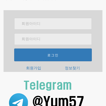
로그인
회원가입
정보찾기