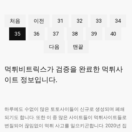
카지노라…
처음
이전
31
32
33
34
35
36
37
38
39
40
다음
맨끝
먹튀비트릭스가 검증을 완료한 먹튀사
이트 정보입니다.
하루에도 수없이 많은 토토사이들이 신규로 생성되며 폐쇄
되기도 합니다. 또한 이 중 많은 사이트들이 먹튀사이트들로
변질되어 끊임없이 먹튀 사고를 일으키곤합니다. 2020년 집