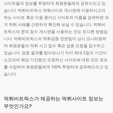
사이트들의 정보를 투명하게 회원분들에게 공유드리고 있
습니다. 먹튀비트릭스 먹튀사이트 게시판에 이용하시고자
하는 사이트 혹은 이용 중이신 사이트의 이름을 검색하면 과
거 먹튀 사례를 간편하게 확인해 보실 수 있습니다. 먹튀비
트릭스의 문의 접수 게시판을 사용하는 것도 또다른 방법입
니다. 먹튀비트릭스의 먹튀검증 전문팀이 상시 모니터링하
며 회원분들의 먹튀 사고 접수 혹은 검증 요청을 접수하고
있습니다. 검증 결과를 받아보시기 까지 최대 2일의 기간이
소요되며 해당 기간동안 요청하신 사이트에 대한 모든 정보
를 수집하여 회원분들에게 100% 투명하게 공유해드리고 있
습니다.
먹튀비트릭스가 제공하는 먹튀사이트 정보는
무엇인가요?