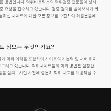
다른 방법입니다. 먹튀비트릭스의 먹튀검증 전문팀이 상시
증 요청을 접수하고 있습니다. 검증 결과를 받아보시기 까
요청하신 사이트에 대한 모든 정보를 수집하여 회원분들에
트 정보는 무엇인가요?
 먹튀 이력을 포함하여 사이트의 자본력 및 서버 위치,
 공유드리고 있습니다. 먹튀사이트들의 먹튀 방법은 일정한
들을 살펴보시면 사전에 충분히 먹튀 사고를 예방하실 수