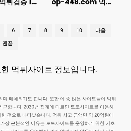
 먹튀검증 181
op-448.com 먹튀
계좌점검으로
검증 300만원 당첨
루더니 아이
이 확정 되자 바로 누
름
6
7
8
9
10
다음
맨끝
한 먹튀사이트 정보입니다.
며 폐쇄되기도 합니다. 또한 이 중 많은 사이트들이 먹튀
곤합니다. 2020년 집계에 따르면 토토사이트를 이용하
험한 것으로 나타났습니다. 먹튀 사고 금액만 약 20억원에
 가장 근본적인 이유는 토토사이트를 운영하기 위한 기초