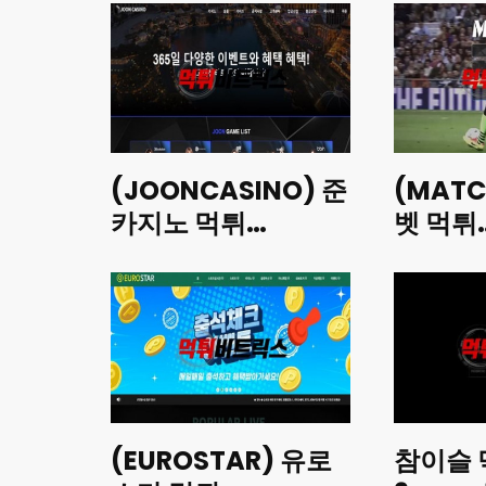
추천코드로 들어갔는
검증 2
데 추천인이 없다며
경기 직
정…
(JOONCASINO) 준
(MATC
카지노 먹튀
벳 먹튀
sa3156.com 먹튀
mcb90
검증 141만원 양방이
검증 2
라는 말한마디 남기
롤링 요
고 몰수
음
(EUROSTAR) 유로
참이슬 