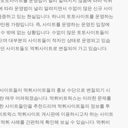
 토토사이트를 운영법이 널리 알려지지 않음에 따라 먹튀
 따라 운영법이 널리 알려지면서 수없이 많은 신규 사이
 급증하고 있는 현실입니다. 하나의 토토사이트를 운영하는
0만원 가량입니다. 즉, 사이트를 운영하는 운영진 입장에
 수 밖에 없는 상황입니다. 수없이 많은 토토사이트들이
으며 대부분의 사이트들이 적자인 상태로 운영되고 있습
었던 사이트들도 먹튀사이트로 변질되어 가고 있습니다.
증사이트들이 먹튀사이트들의 홍보 수단으로 변질되기 시
기란 매우 어려워졌습니다. 먹튀비트릭스는 이러한 문제를
전한 사이트들만을 추천드리며 먹튀사이트들의 정보를 투
비트릭스 먹튀사이트 게시판에 이용하시고자 하는 사이트
 먹튀 사례를 간편하게 확인해 보실 수 있습니다. 먹튀비