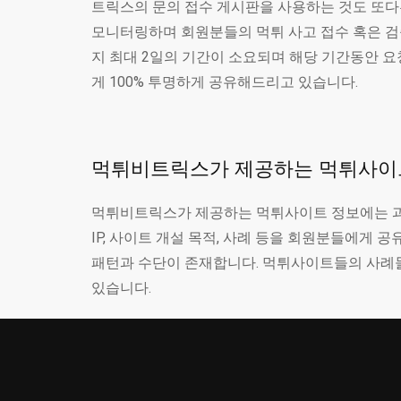
트릭스의 문의 접수 게시판을 사용하는 것도 또
모니터링하며 회원분들의 먹튀 사고 접수 혹은 검
지 최대 2일의 기간이 소요되며 해당 기간동안 
게 100% 투명하게 공유해드리고 있습니다.
먹튀비트릭스가 제공하는 먹튀사이
먹튀비트릭스가 제공하는 먹튀사이트 정보에는 과거
IP, 사이트 개설 목적, 사례 등을 회원분들에게
패턴과 수단이 존재합니다. 먹튀사이트들의 사례
있습니다.