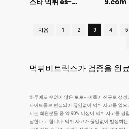
스타 먹튀 es-
9.com
11.com 먹튀검증
만원 
350만원 로그인 차
환전 미
단 후 올인 배팅
디 차단
처음
1
2
3
4
5
먹튀비트릭스가 검증을 완료
하루에도 수없이 많은 토토사이들이 신규로 생성되
사이트들로 변질되어 끊임없이 먹튀 사고를 일으키
시는 회원분들 중 약 90% 이상이 먹튀 사고를 경
달한다고 합니다. 먹튀 사고가 끊임없이 발생하는