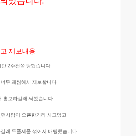
정되었습니다.
고 제보내용
지만 2주전쯤 당했습니다
 너무 괘씸해서 제보합니다
 홍보하길래 써봤습니다
했던사람이 오픈한거라 사고없고
하길래 두폴세폴 섞어서 배팅했습니다