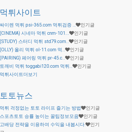
먹튀사이트
싸이렌 먹튀 psi-365.com 먹튀검증 …
인기글
(CINEMA) 시네마 먹튀 cnm-101.…
인기글
(STUDY) 스터디 먹튀 std79.com…
인기글
(OLLY) 올리 먹튀 ol-11.com 먹…
인기글
(PAIRING) 페어링 먹튀 pr-45.c…
인기글
토깨비 먹튀 toggabi120.com 먹튀…
인기글
먹튀사이트
더보기
토토뉴스
먹튀 걱정없는 토토 라이프 즐기는 방법
인기글
스포츠토토 승률 높이는 꿀팁정보모음
인기글
고배당 전략을 이용하여 수익을 내봅시다.
인기