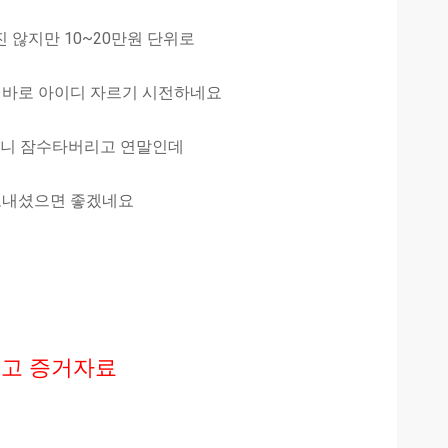
 않지만 10~20만원 단위로
 바로 아이디 자르기 시전하네요
니 잠수타버리고 연말인데
보내셨으면 좋겠네요
고 증거자료