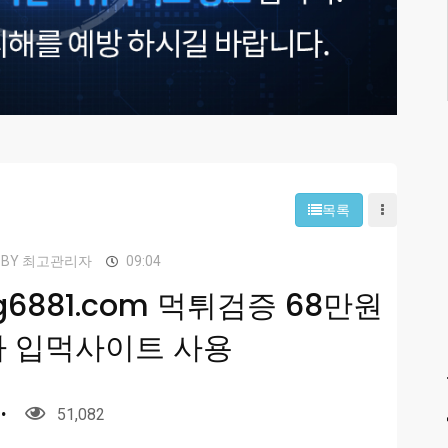
목록
BY
최고관리자
09:04
g6881.com 먹튀검증 68만원
 입먹사이트 사용
51,082