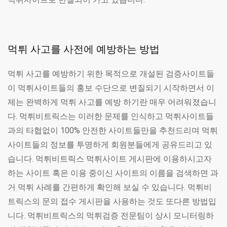
먹튀 사고를 사전에 예방하는 방법
먹튀 사고를 예방하기 위한 목적으로 개설된 검증사이트들
이 먹튀사이트들의 홍보 수단으로 변질되기 시작하면서 이
제는 완벽하게 먹튀 사고를 예방 하기란 매우 어려워졌습니
다. 먹튀비트릭스는 이러한 문제를 인식하고 먹튀사이트들
과의 타협없이 100% 안전한 사이트들만을 추천드리며 먹튀
사이트들의 정보를 투명하게 회원분들에게 공유드리고 있
습니다. 먹튀비트릭스 먹튀사이트 게시판에 이용하시고자
하는 사이트 혹은 이용 중이신 사이트의 이름을 검색하면 과
거 먹튀 사례를 간편하게 확인해 보실 수 있습니다. 먹튀비
트릭스의 문의 접수 게시판을 사용하는 것도 또다른 방법입
니다. 먹튀비트릭스의 먹튀검증 전문팀이 상시 모니터링하