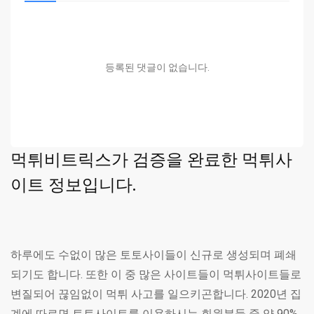
등록된 댓글이 없습니다.
먹튀비트릭스가 검증을 완료한 먹튀사
이트 정보입니다.
하루에도 수없이 많은 토토사이들이 신규로 생성되며 폐쇄
되기도 합니다. 또한 이 중 많은 사이트들이 먹튀사이트들로
변질되어 끊임없이 먹튀 사고를 일으키곤합니다. 2020년 집
계에 따르면 토토사이트를 이용하시는 회원분들 중 약 90%