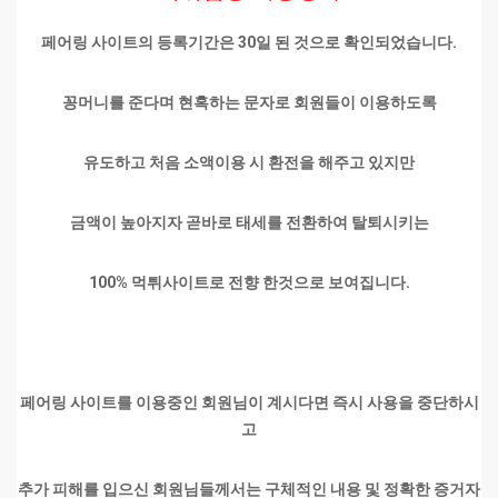
페어링 사이트의 등록기간은 30일 된 것으로 확인되었습니다.
꽁머니를 준다며 현혹하는 문자로 회원들이 이용하도록
유도하고 처음 소액이용 시 환전을 해주고 있지만
금액이 높아지자 곧바로 태세를 전환하여 탈퇴시키는
100% 먹튀사이트로 전향 한것으로 보여집니다.
페어링 사이트를 이용중인 회원님이 계시다면 즉시 사용을 중단하시
고
추가 피해를 입으신 회원님들께서는 구체적인 내용 및 정확한 증거자