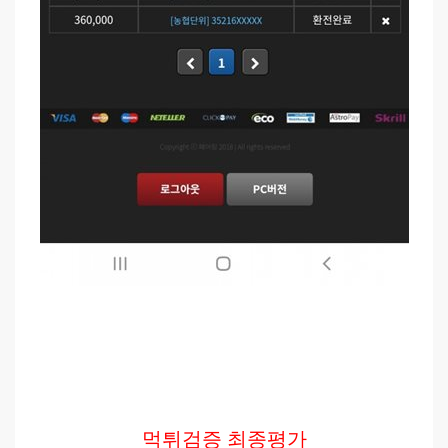
먹튀검증 최종평가