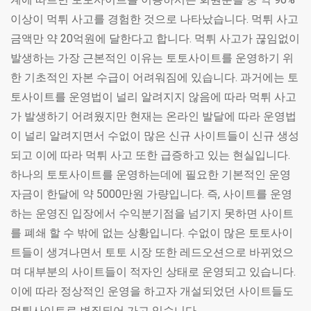
이상이 먹튀 사고를 경험한 것으로 나타났습니다. 먹튀 사고
금액만 약 20억원에 달한다고 합니다. 먹튀 사고가 끊임없이
발생하는 가장 근본적인 이유는 토토사이트를 운영하기 위
한 기초적인 자본 수급이 어려워짐에 있습니다. 과거에는 토
토사이트를 운영법이 널리 알려지지 않음에 따라 먹튀 사고
가 발생하기 어려웠지만 현재는 온라인 발달에 따라 운영법
이 널리 알려지면서 수없이 많은 신규 사이트들이 신규 생성
되고 이에 따라 먹튀 사고 또한 급증하고 있는 현실입니다.
하나의 토토사이트를 운영하는데에 필요한 기본적인 운영
자금이 한달에 약 5000만원 가량입니다. 즉, 사이트를 운영
하는 운영진 입장에서 수익분기점을 넘기지 못하면 사이트
를 폐쇄 할 수 밖에 없는 상황입니다. 수없이 많은 토토사이
트들이 생겨나면서 토토 시장 또한 레드오션으로 바뀌었으
며 대부분의 사이트들이 적자인 상태로 운영되고 있습니다.
이에 따라 정상적인 운영을 하고자 개설되었던 사이트들도
먹튀사이트로 변질되어 가고 있습니다.