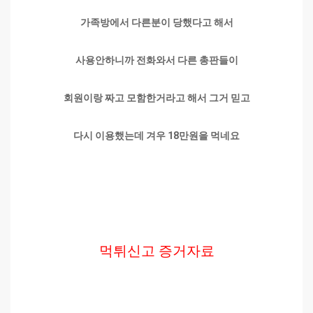
가족방에서 다른분이 당했다고 해서
사용안하니까 전화와서 다른 총판들이
회원이랑 짜고 모함한거라고 해서 그거 믿고
다시 이용했는데 겨우 18만원을 먹네요
먹튀신고 증거자료