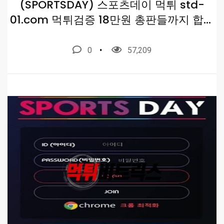
(SPORTSDAY) 스포츠데이 먹튀 std-
01.com 먹튀검증 18만원 총판들까지 합세
하여 회원들을 속임
0
57,209