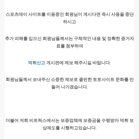
스포츠데이 사이트를 이용중인 회원님이 계시다면 즉시 사용을 중단
하시고
추가 피해를 입으신 회원님들께서는 구체적인 내용 및 정확한 증거자
료를 첨부하여
먹튀신고
게시판에 제보 해주시길 바랍니다.
회원님들께서 보내주신 소중한 제보로 클린한 토토사이트 문화를 만
들어 나가겠습니다.
더불어 저희 비트릭스에서는 보증업체에 보증금을 수령받아 먹튀 보
상제도를 시행하고있습니다.