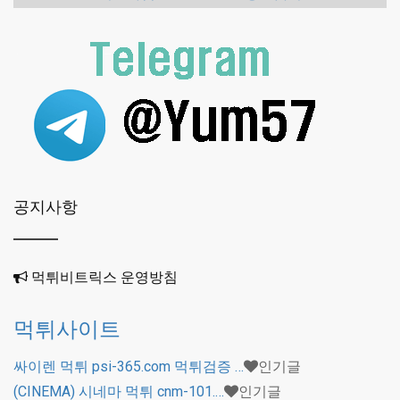
공지사항
먹튀비트릭스 운영방침
먹튀사이트
싸이렌 먹튀 psi-365.com 먹튀검증 …
인기글
(CINEMA) 시네마 먹튀 cnm-101.…
인기글