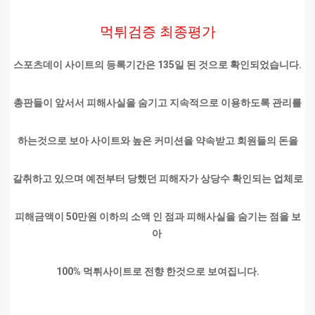
먹튀검증 최종평가
스포츠데이 사이트의 등록기간은 135일 된 것으로 확인되었습니다.
총판들이 앞서서 피해사실을 숨기고 지속적으로 이용하도록 관리를
하는것으로 보아 사이트와 높은 커미션을 약속받고 회원들의 돈을
갈취하고 있으며 예전부터 당했던 피해자가 상당수 확인되는 업체로
피해금액이 50만원 이하의 소액 인 점과 피해사실을 숨기는 점을 보
아
100% 먹튀사이트로 전향 한것으로 보여집니다.