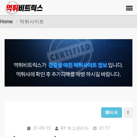
Home
먹튀사이트
목록
21-09-15
BY
최고관리자
21:17