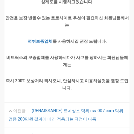
상제도를 시행하고있습니다.
안전을 보장 받을수 있는 토토사이트 추천이 필요하신 회원님들께서
는
먹튀보증업체
를 사용하시길 권장 드립니다.
비트릭스의 보증업체를 사용하시다가 사고를 당하시는 회원님들에
게는
즉시 200% 보상처리 되시오니, 안심하시고 이용하실것을 권장 드립
니다.
이전글
(RENAISSANCE) 르네상스 먹튀 rss-007.com 먹튀
검증 200만원 결과에 따라 적용되는 규정이 다름