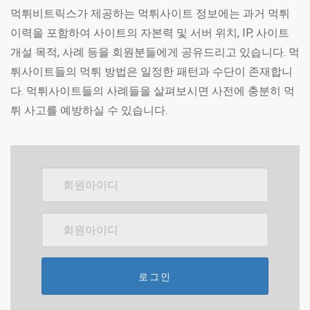
먹튀비트릭스가 제공하는 먹튀사이트 정보에는 과거 먹튀
이력을 포함하여 사이트의 자본력 및 서버 위치, IP, 사이트
개설 목적, 사례 등을 회원분들에게 공유드리고 있습니다. 먹
튀사이트들의 먹튀 방법은 일정한 패턴과 수단이 존재합니
다. 먹튀사이트들의 사례들을 살펴보시면 사전에 충분히 먹
튀 사고를 예방하실 수 있습니다.
로그인