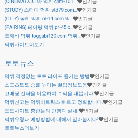
(CINEMA) 시네마 먹튀 cnm-101.…
인기글
(STUDY) 스터디 먹튀 std79.com…
인기글
(OLLY) 올리 먹튀 ol-11.com 먹…
인기글
(PAIRING) 페어링 먹튀 pr-45.c…
인기글
토깨비 먹튀 toggabi120.com 먹튀…
인기글
먹튀사이트
더보기
토토뉴스
먹튀 걱정없는 토토 라이프 즐기는 방법
인기글
스포츠토토 승률 높이는 꿀팁정보모음
인기글
고배당 전략을 이용하여 수익을 내봅시다.
인기글
먹튀신고는 먹튀비트릭스 빠르고 정확합니다.
인기글
토토사이트 총판들의 만행과 실체!
인기글
먹튀유형과 예방방법에 대해서 알아봅시다!
인기글
토토뉴스
더보기