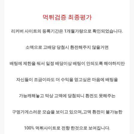
먹튀검증 최종평가
리커버 사이트의 등록기간은 1개월가량으로 확인되었습니다.
소액으로 고배당 당첨시 환전해주지 않을거면
배팅에 제한을 둬서 일정 배당이상 배팅이 안되도록 해야하지만
자신들이 조금이라도 더 수익을 얻고싶은 마음에 배팅을
가능캐해놓고 막상 고액에 당첨되니 환전도 못해주는
구멍가게스러운 모습을 보이고 있으며,고액 환전이 불가능한
100% 먹튀사이트로 전향 한것으로 보여집니다.