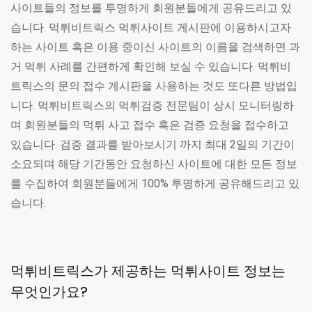
사이트들의 정보를 투명하게 회원분들에게 공유드리고 있
습니다. 먹튀비트릭스 먹튀사이트 게시판에 이용하시고자
하는 사이트 혹은 이용 중이신 사이트의 이름을 검색하면 과
거 먹튀 사례를 간편하게 확인해 보실 수 있습니다. 먹튀비
트릭스의 문의 접수 게시판을 사용하는 것도 또다른 방법입
니다. 먹튀비트릭스의 먹튀검증 전문팀이 상시 모니터링하
며 회원분들의 먹튀 사고 접수 혹은 검증 요청을 접수하고
있습니다. 검증 결과를 받아보시기 까지 최대 2일의 기간이
소요되며 해당 기간동안 요청하신 사이트에 대한 모든 정보
를 수집하여 회원분들에게 100% 투명하게 공유해드리고 있
습니다.
먹튀비트릭스가 제공하는 먹튀사이트 정보는
무엇인가요?