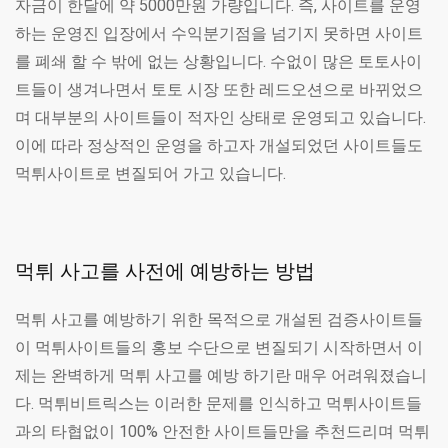
자금이 한달에 약 5000만원 가량입니다. 즉, 사이트를 운영
하는 운영진 입장에서 수익분기점을 넘기지 못하면 사이트
를 폐쇄 할 수 밖에 없는 상황입니다. 수없이 많은 토토사이
트들이 생겨나면서 토토 시장 또한 레드오션으로 바뀌었으
며 대부분의 사이트들이 적자인 상태로 운영되고 있습니다.
이에 따라 정상적인 운영을 하고자 개설되었던 사이트들도
먹튀사이트로 변질되어 가고 있습니다.
먹튀 사고를 사전에 예방하는 방법
먹튀 사고를 예방하기 위한 목적으로 개설된 검증사이트들
이 먹튀사이트들의 홍보 수단으로 변질되기 시작하면서 이
제는 완벽하게 먹튀 사고를 예방 하기란 매우 어려워졌습니
다. 먹튀비트릭스는 이러한 문제를 인식하고 먹튀사이트들
과의 타협없이 100% 안전한 사이트들만을 추천드리며 먹튀