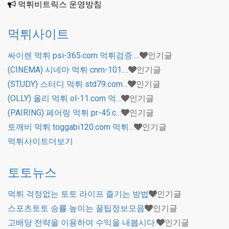
먹튀비트릭스 운영방침
먹튀사이트
싸이렌 먹튀 psi-365.com 먹튀검증 …
인기글
(CINEMA) 시네마 먹튀 cnm-101.…
인기글
(STUDY) 스터디 먹튀 std79.com…
인기글
(OLLY) 올리 먹튀 ol-11.com 먹…
인기글
(PAIRING) 페어링 먹튀 pr-45.c…
인기글
토깨비 먹튀 toggabi120.com 먹튀…
인기글
먹튀사이트
더보기
토토뉴스
먹튀 걱정없는 토토 라이프 즐기는 방법
인기글
스포츠토토 승률 높이는 꿀팁정보모음
인기글
고배당 전략을 이용하여 수익을 내봅시다.
인기글