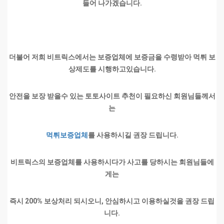
들어 나가겠습니다.
더불어 저희 비트릭스에서는 보증업체에 보증금을 수령받아 먹튀 보
상제도를 시행하고있습니다.
안전을 보장 받을수 있는 토토사이트 추천이 필요하신 회원님들께서
는
먹튀보증업체
를 사용하시길 권장 드립니다.
비트릭스의 보증업체를 사용하시다가 사고를 당하시는 회원님들에
게는
즉시 200% 보상처리 되시오니, 안심하시고 이용하실것을 권장 드립
니다.