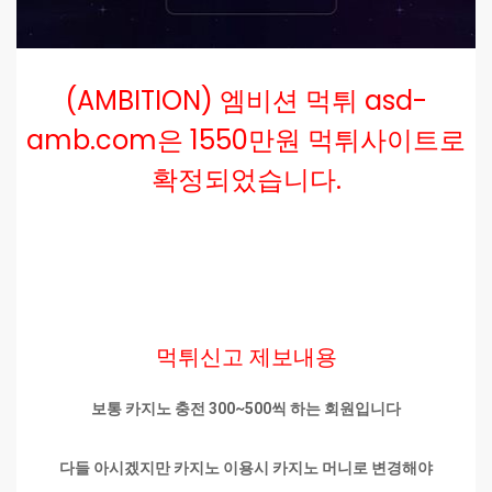
(AMBITION) 엠비션 먹튀 asd-
amb.com은 1550만원 먹튀사이트로
확정되었습니다.
먹튀신고 제보내용
보통 카지노 충전 300~500씩 하는 회원입니다
다들 아시겠지만 카지노 이용시 카지노 머니로 변경해야