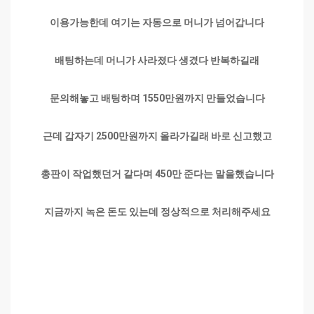
이용가능한데 여기는 자동으로 머니가 넘어갑니다
배팅하는데 머니가 사라졌다 생겼다 반복하길래
문의해놓고 배팅하며 1550만원까지 만들었습니다
근데 갑자기 2500만원까지 올라가길래 바로 신고했고
총판이 작업했던거 같다며 450만 준다는 말을했습니다
지금까지 녹은 돈도 있는데 정상적으로 처리해주세요