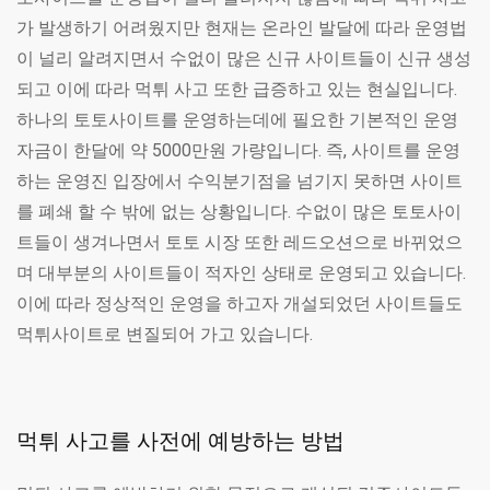
가 발생하기 어려웠지만 현재는 온라인 발달에 따라 운영법
이 널리 알려지면서 수없이 많은 신규 사이트들이 신규 생성
되고 이에 따라 먹튀 사고 또한 급증하고 있는 현실입니다.
하나의 토토사이트를 운영하는데에 필요한 기본적인 운영
자금이 한달에 약 5000만원 가량입니다. 즉, 사이트를 운영
하는 운영진 입장에서 수익분기점을 넘기지 못하면 사이트
를 폐쇄 할 수 밖에 없는 상황입니다. 수없이 많은 토토사이
트들이 생겨나면서 토토 시장 또한 레드오션으로 바뀌었으
며 대부분의 사이트들이 적자인 상태로 운영되고 있습니다.
이에 따라 정상적인 운영을 하고자 개설되었던 사이트들도
먹튀사이트로 변질되어 가고 있습니다.
먹튀 사고를 사전에 예방하는 방법