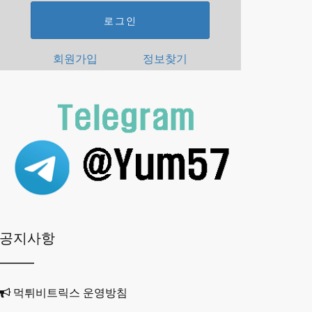
로그인
회원가입
정보찾기
공지사항
먹튀비트릭스 운영방침