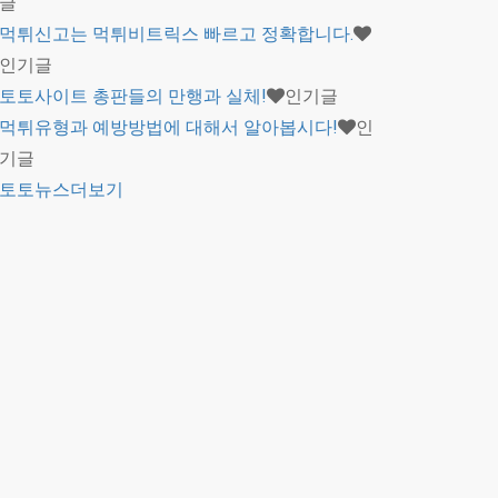
글
먹튀신고는 먹튀비트릭스 빠르고 정확합니다.
인기글
토토사이트 총판들의 만행과 실체!
인기글
먹튀유형과 예방방법에 대해서 알아봅시다!
인
기글
토토뉴스
더보기