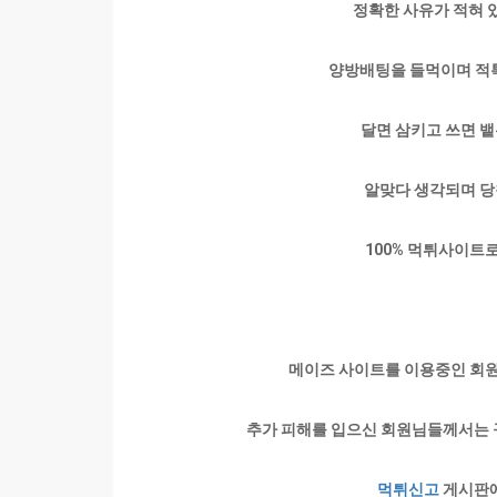
정확한 사유가 적혀 
양방배팅을 들먹이며 적
달면 삼키고 쓰면 
알맞다 생각되며 
100% 먹튀사이트
메이즈 사이트를 이용중인 회
추가 피해를 입으신 회원님들께서는 
먹튀신고
게시판에