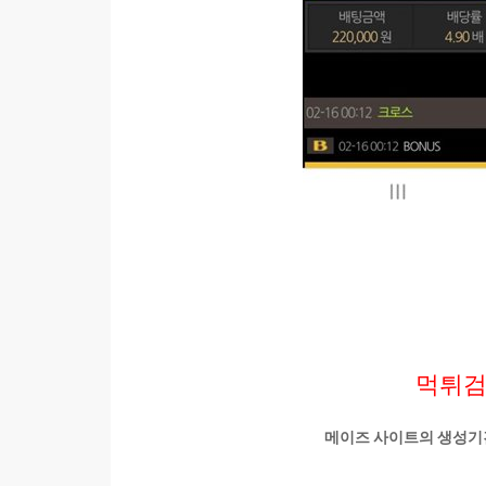
먹튀검
메이즈 사이트의 생성기