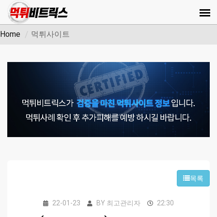
Home
먹튀사이트
목록
22-01-23
BY
최고관리자
22:30