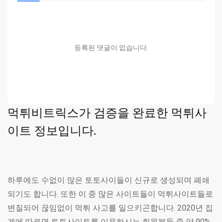
등록된 댓글이 없습니다.
먹튀비트릭스가 검증을 완료한 먹튀사
이트 정보입니다.
하루에도 수없이 많은 토토사이들이 신규로 생성되며 폐쇄
되기도 합니다. 또한 이 중 많은 사이트들이 먹튀사이트들로
변질되어 끊임없이 먹튀 사고를 일으키곤합니다. 2020년 집
계에 따르면 토토사이트를 이용하시는 회원분들 중 약 90%