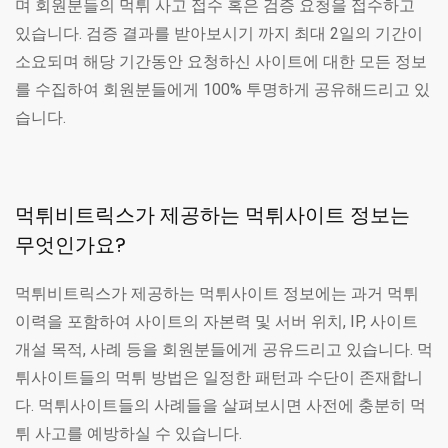
며 회원분들의 먹튀 사고 접수 혹은 검증 요청을 접수하고
있습니다. 검증 결과를 받아보시기 까지 최대 2일의 기간이
소요되며 해당 기간동안 요청하신 사이트에 대한 모든 정보
를 수집하여 회원분들에게 100% 투명하게 공유해드리고 있
습니다.
먹튀비트릭스가 제공하는 먹튀사이트 정보는
무엇인가요?
먹튀비트릭스가 제공하는 먹튀사이트 정보에는 과거 먹튀
이력을 포함하여 사이트의 자본력 및 서버 위치, IP, 사이트
개설 목적, 사례 등을 회원분들에게 공유드리고 있습니다. 먹
튀사이트들의 먹튀 방법은 일정한 패턴과 수단이 존재합니
다. 먹튀사이트들의 사례들을 살펴보시면 사전에 충분히 먹
튀 사고를 예방하실 수 있습니다.