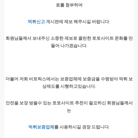
료를 첨부하여
먹튀신고
게시판에 제보 해주시길 바랍니다.
회원님들께서 보내주신 소중한 제보로 클린한 토토사이트 문화를 만
들어 나가겠습니다.
더불어 저희 비트릭스에서는 보증업체에 보증금을 수령받아 먹튀 보
상제도를 시행하고있습니다.
안전을 보장 받을수 있는 토토사이트 추천이 필요하신 회원님들께서
는
먹튀보증업체
를 사용하시길 권장 드립니다.