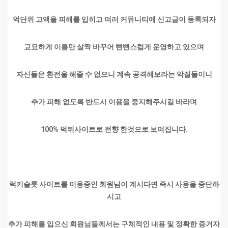
억단위 고액을 피해를 입히고 여러 커뮤니티에 신고글이 등록되자
교묘하게 이름만 살짝 바꾸어 뻔뻔스럽게 운영하고 있으며
자신들은 환전을 해줄 수 없으니 계속 공격해보라는 악질들이니
추가 피해 없도록 반드시 이용을 중지해주시길 바라며
100% 먹튀사이트로 전향 한것으로 보여집니다.
럭키슬롯 사이트를 이용중인 회원님이 계시다면 즉시 사용을 중단하
시고
추가 피해를 입으신 회원님들께서는 구체적인 내용 및 정확한 증거자