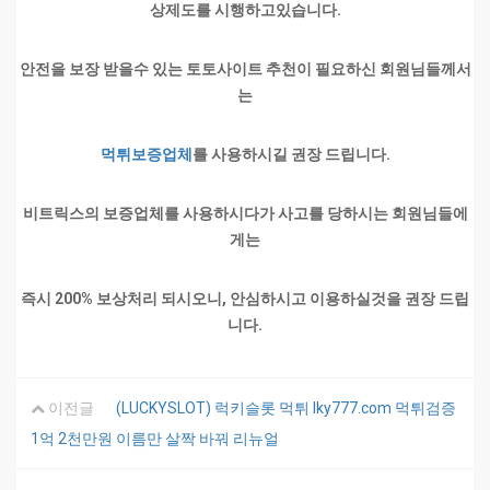
상제도를 시행하고있습니다.
안전을 보장 받을수 있는 토토사이트 추천이 필요하신 회원님들께서
는
먹튀보증업체
를 사용하시길 권장 드립니다.
비트릭스의 보증업체를 사용하시다가 사고를 당하시는 회원님들에
게는
즉시 200% 보상처리 되시오니, 안심하시고 이용하실것을 권장 드립
니다.
이전글
(LUCKYSLOT) 럭키슬롯 먹튀 lky777.com 먹튀검증
1억 2천만원 이름만 살짝 바꿔 리뉴얼