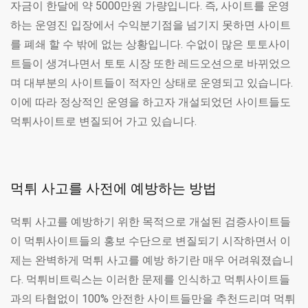
자금이 한달에 약 5000만원 가량입니다. 즉, 사이트를 운영
하는 운영진 입장에서 수익분기점을 넘기지 못하면 사이트
를 폐쇄 할 수 밖에 없는 상황입니다. 수없이 많은 토토사이
트들이 생겨나면서 토토 시장 또한 레드오션으로 바뀌었으
며 대부분의 사이트들이 적자인 상태로 운영되고 있습니다.
이에 따라 정상적인 운영을 하고자 개설되었던 사이트들도
먹튀사이트로 변질되어 가고 있습니다.
먹튀 사고를 사전에 예방하는 방법
먹튀 사고를 예방하기 위한 목적으로 개설된 검증사이트들
이 먹튀사이트들의 홍보 수단으로 변질되기 시작하면서 이
제는 완벽하게 먹튀 사고를 예방 하기란 매우 어려워졌습니
다. 먹튀비트릭스는 이러한 문제를 인식하고 먹튀사이트들
과의 타협없이 100% 안전한 사이트들만을 추천드리며 먹튀