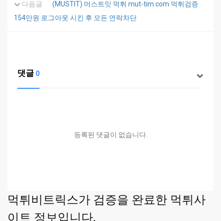
다음글
(MUSTIT) 머스트잇 먹튀 mut-tim.com 먹튀검증
154만원 로그아웃 시킨 후 모든 연락차단
댓글
0
등록된 댓글이 없습니다.
먹튀비트릭스가 검증을 완료한 먹튀사
이트 정보입니다.