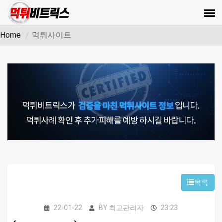
Home
먹튀사이트
목록
22-01-22
BY
최고관리자
23:23