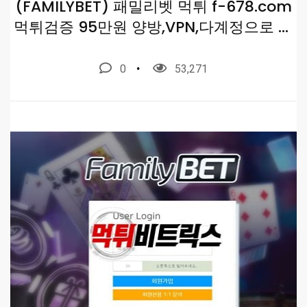
(FAMILYBET) 패밀리벳 먹튀 f-678.com
먹튀검증 95만원 양방,VPN,다계정으로 몰
수
0
53,271