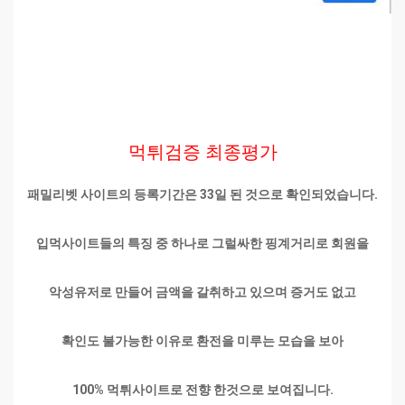
먹튀검증 최종평가
패밀리벳 사이트의 등록기간은 33일 된 것으로 확인되었습니다.
입먹사이트들의 특징 중 하나로 그럴싸한 핑계거리로 회원을
악성유저로 만들어 금액을 갈취하고 있으며 증거도 없고
확인도 불가능한 이유로 환전을 미루는 모습을 보아
100% 먹튀사이트로 전향 한것으로 보여집니다.