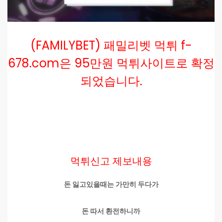
(FAMILYBET) 패밀리벳 먹튀 f-
678.com은 95만원 먹튀사이트로 확정
되었습니다.
먹튀신고 제보내용
돈 잃고있을때는 가만히 두다가
돈 따서 환전하니까