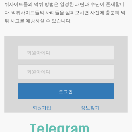
튀사이트들의 먹튀 방법은 일정한 패턴과 수단이 존재합니
다. 먹튀사이트들의 사례들을 살펴보시면 사전에 충분히 먹
튀 사고를 예방하실 수 있습니다.
로그인
회원가입
정보찾기