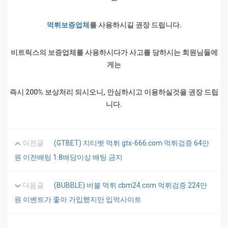
먹튀보증업체
를 사용하시길 권장 드립니다.
비트릭스의 보증업체를 사용하시다가 사고를 당하시는 회원님들에
게는
즉시 200% 보상처리 되시오니, 안심하시고 이용하실것을 권장 드립
니다.
이전글
(GTBET) 지티벳 먹튀 gtx-666.com 먹튀검증 64만
원 이전배팅 1.8배당이상 배팅 금지
다음글
(BUBBLE) 버블 먹튀 cbm24.com 먹튀검증 224만
원 이벤트가 좋아 가입했지만 입먹사이트