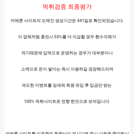
먹튀검증 최종평가
카메론 사이트의 도메인 생성기간은 441일로 확인되었습니다.
이 업체처럼 충전시 50%를 더 지급할 경우 환수자체가
적기때문에 입먹으로 운영하는 경우가 대부분이니
소액으로 돈이 쌓이는 즉시 이용하길 권장해드리며
과도한 이벤트를 앞세워 회원 유입 후 입금만 받는
100% 먹튀사이트로 전향 한것으로 보여집니다.
카메론 사이트를 이용중인 회원님이 계시다면 즉시 사용을 중단하시