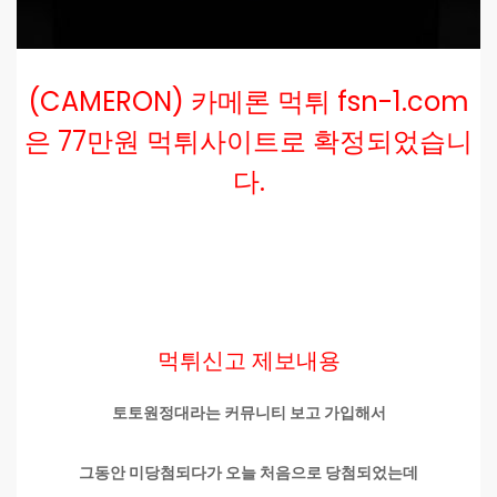
(CAMERON) 카메론 먹튀 fsn-1.com
은 77만원 먹튀사이트로 확정되었습니
다.
먹튀신고 제보내용
토토원정대라는 커뮤니티 보고 가입해서
그동안 미당첨되다가 오늘 처음으로 당첨되었는데