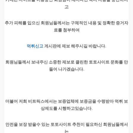
고
추가 피해를 입으신 회원님들께서는 구체적인 내용 및 정확한 증거자
료를 첨부하여
먹튀신고
게시판에 제보 해주시길 바랍니다.
회원님들께서 보내주신 소중한 제보로 클린한 토토사이트 문화를 만
들어 나가겠습니다.
더불어 저희 비트릭스에서는 보증업체에 보증금을 수령받아 먹튀 보
상제도를 시행하고있습니다.
안전을 보장 받을수 있는 토토사이트 추천이 필요하신 회원님들께서
는