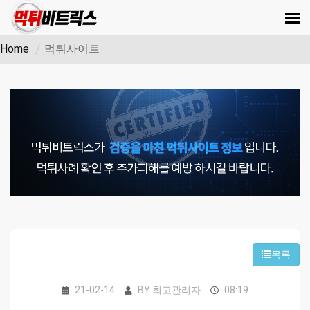
Home
먹튀사이트
목록
21-02-14
BY
최고관리자
08:19