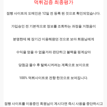
먹튀검증 최종평가
점빵 사이트의 도메인은 12일 전 등록 된 것으로 확인되었습니다.
가입승인 전 기본적으로 정보를 조회하는 과정을 거쳤음이
분명한데 꽤 장기간 이용해왔던 것으로 보아 회원님에게
수익을 얻을 수 없을거라 판단하고 블랙을 핑계삼아
당첨금 몰수 후 탈퇴시켜려는 계획으로 보이므로
100% 먹튀사이트로 전향 한것으로 보여집니다.
점빵 사이트를 이용중인 회원님이 계시다면 즉시 사용을 중단하시고