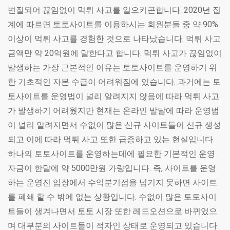
변질되어 끊임없이 먹튀 사고를 일으키곤합니다. 2020년 집
계에 따르면 토토사이트를 이용하시는 회원분들 중 약 90%
이상이 먹튀 사고를 경험한 것으로 나타났습니다. 먹튀 사고
금액만 약 20억원에 달한다고 합니다. 먹튀 사고가 끊임없이
발생하는 가장 근본적인 이유는 토토사이트를 운영하기 위
한 기초적인 자본 수급이 어려워짐에 있습니다. 과거에는 토
토사이트를 운영법이 널리 알려지지 않음에 따라 먹튀 사고
가 발생하기 어려웠지만 현재는 온라인 발달에 따라 운영법
이 널리 알려지면서 수없이 많은 신규 사이트들이 신규 생성
되고 이에 따라 먹튀 사고 또한 급증하고 있는 현실입니다.
하나의 토토사이트를 운영하는데에 필요한 기본적인 운영
자금이 한달에 약 5000만원 가량입니다. 즉, 사이트를 운영
하는 운영진 입장에서 수익분기점을 넘기지 못하면 사이트
를 폐쇄 할 수 밖에 없는 상황입니다. 수없이 많은 토토사이
트들이 생겨나면서 토토 시장 또한 레드오션으로 바뀌었으
며 대부분의 사이트들이 적자인 상태로 운영되고 있습니다.