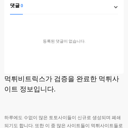
댓글
0
등록된 댓글이 없습니다.
먹튀비트릭스가 검증을 완료한 먹튀사
이트 정보입니다.
하루에도 수없이 많은 토토사이들이 신규로 생성되며 폐쇄
되기도 합니다. 또한 이 중 많은 사이트들이 먹튀사이트들로