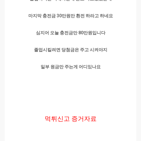
마지막 충전금 30만원만 환전 하라고 하네요
심지어 오늘 충전금만 80만원입니다
졸업시킬려면 당첨금은 주고 시켜야지
일부 원금만 주는게 어디있나요
먹튀신고 증거자료