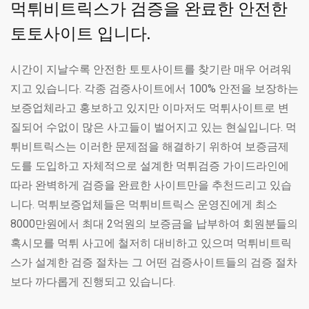
먹튀비트릭스가 검증을 완료한 안전한
토토사이트 입니다.
시간이 지날수록 안전한 토토사이트를 찾기란 매우 어려워
지고 있습니다. 각종 검증사이트에서 100% 안전을 보장하는
보증업체라고 홍보하고 있지만 이마저도 먹튀사이트로 변
질되어 수없이 많은 사고들이 벌어지고 있는 현실입니다. 먹
튀비트릭스는 이러한 문제점을 해결하기 위하여 보증금제
도를 도입하고 자체적으로 설계한 먹튀검증 가이드라인에
따라 완벽하게 검증을 완료한 사이트만을 추천드리고 있습
니다. 먹튀보증업체들은 먹튀비트릭스 운영진에게 최소
8000만원에서 최대 2억원의 보증금을 납부하여 회원분들의
혹시모를 먹튀 사고에 철저히 대비하고 있으며 먹튀비트릭
스가 설계한 검증 절차는 그 어떤 검증사이트들의 검증 절차
보다 까다롭게 진행되고 있습니다.