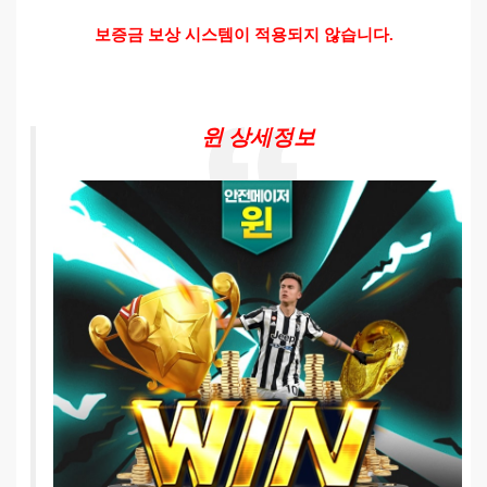
보증금 보상 시스템이 적용되지 않습니다.
윈 상세정보