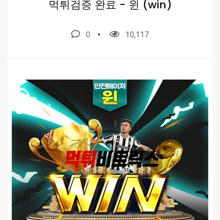
먹튀검증 완료 - 윈 (win)
0
10,117