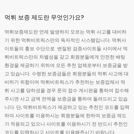
먹튀 보증 제도란 무엇인가요?
먹튀보증제도란 언제 발생하지 모르는 먹튀 사고를 대비하
기 위한 먹튀비트릭스만의 독자적인 시스템입니다. 먹튀사
이트들의 홍보 수단으로 변질된 검증사이트들 사이에서 먹
튀비트릭스만의 차별성을 갖고 회원분들에게 안전한 배팅
환경을 제공하기 위하여 모든 추천 업체로부터 보증금을 받
고 있습니다. 수령한 보증금들은 회원분들의 먹튀 사고에 대
비하기 위함이며 먹튀비트릭스가 추천하는 보증업체서 먹
튀 사고를 당하셨을 경우 문의 접수 게시판을 통하여 접수해
주시면 사고 금액 전액을 보증금을 통하여 돌려드리고 있습
니다. 단, 먹튀비트릭스가 제공하고 있는 추천인 코드를 입력
하여 사이트를 이용하시는 회원분들에 한하여 보증금 제도
가 적용되고 있으니 사이트를 이용하시기 전 반드시 추천인
코드를 입력하시고 사이트를 이용해주시기 바랍니다.