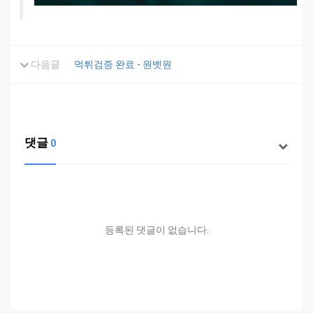
다음글
먹튀검증 완료 - 원벳원
댓글
0
등록된 댓글이 없습니다.