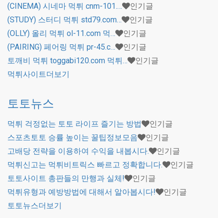
(CINEMA) 시네마 먹튀 cnm-101.…
인기글
(STUDY) 스터디 먹튀 std79.com…
인기글
(OLLY) 올리 먹튀 ol-11.com 먹…
인기글
(PAIRING) 페어링 먹튀 pr-45.c…
인기글
토깨비 먹튀 toggabi120.com 먹튀…
인기글
먹튀사이트
더보기
토토뉴스
먹튀 걱정없는 토토 라이프 즐기는 방법
인기글
스포츠토토 승률 높이는 꿀팁정보모음
인기글
고배당 전략을 이용하여 수익을 내봅시다.
인기글
먹튀신고는 먹튀비트릭스 빠르고 정확합니다.
인기글
토토사이트 총판들의 만행과 실체!
인기글
먹튀유형과 예방방법에 대해서 알아봅시다!
인기글
토토뉴스
더보기