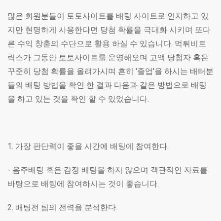
많은 회원분들이 토토사이트를 배팅 사이트로 인지하고 있
지만 현명하게 사용한다면 당첨 확률을 극대화 시키며 또다
른 수익 창출의 수단으로 활용 하실 수 있습니다. 먹튀비트
릭스가 그동안 토토사이트를 운영해오며 고액 당첨자 혹은
꾸준히 당첨 확률을 올려가시며 흔히 '졸업'을 하시는 배터분
들의 배팅 방법을 확인 한 결과 다음과 같은 방법으로 배팅
을 하고 있는 것을 확인 할 수 있었습니다.
1. 가장 판단력이 좋을 시간에 배팅에 참여한다.
- 음주배팅 혹은 감정 배팅을 하지 않으며 객관적인 자료를
바탕으로 배팅에 참여하시는 것이 좋습니다.
2. 배팅전 팀의 전력을 분석한다.