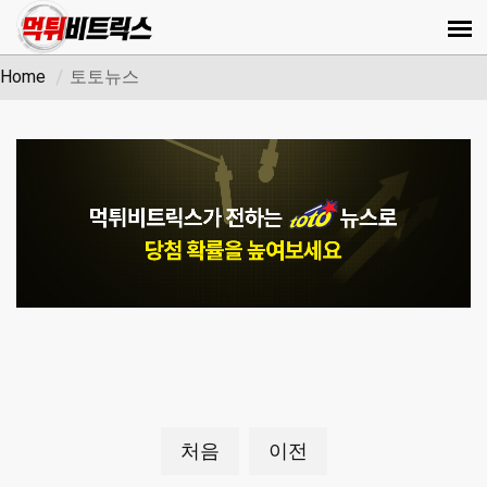
Home
토토뉴스
처음
이전