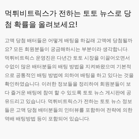
먹튀비트릭스가 전하는 토토 뉴스로 당
첨 확률을 올려보세요!
고액 당첨 배터들은 어떻게 배팅을 하길래 고액에 당첨될까
요? 모든 회원분들이 궁금해하시는 부분이라 생각합니다.
먹튀비트릭스 운영진은 다년간 토토 시장을 이끌어오면서
수없이 많은 배터분들의 배팅 방법을 지켜봐왔으며 기본적
으로 공통적인 배팅 방법에 의하여 배팅을 하고 있다는 것을
확인하였습니다. 이러한 정보들을 정리하여 회원분들이 보
다 즐거운 배팅에 참여 할 수 있도록 토토 뉴스 게시판에 공
유드리고 있습니다. 먹튀비트릭스가 전하는 토토 뉴스 정보
들은 고액 당첨 배터분들의 인터뷰를 포함하여 전략에 의한
역배 배팅방법 등이 포함되어 있습니다.