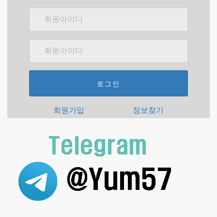
로그인
회원가입
정보찾기