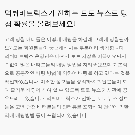
먹튀비트릭스가 전하는 토토 뉴스로 당
첨 확률을 올려보세요!
고액 당첨 배터들은 어떻게 배팅을 하길래 고액에 당첨될까
요? 모든 회원분들이 궁금해하시는 부분이라 생각합니다.
먹튀비트릭스 운영진은 다년간 토토 시장을 이끌어오면서
수없이 많은 배터분들의 배팅 방법을 지켜봐왔으며 기본적
으로 공통적인 배팅 방법에 의하여 배팅을 하고 있다는 것을
확인하였습니다. 이러한 정보들을 정리하여 회원분들이 보
다 즐거운 배팅에 참여 할 수 있도록 토토 뉴스 게시판에 공
유드리고 있습니다. 먹튀비트릭스가 전하는 토토 뉴스 정보
들은 고액 당첨 배터분들의 인터뷰를 포함하여 전략에 의한
역배 배팅방법 등이 포함되어 있습니다.