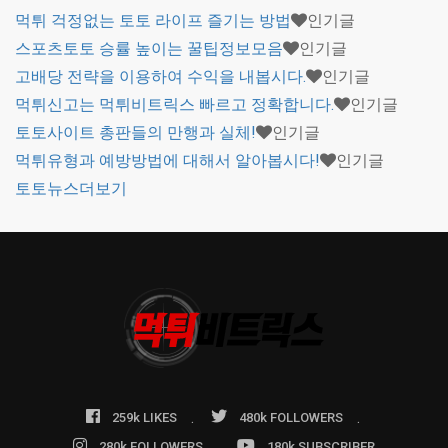
먹튀 걱정없는 토토 라이프 즐기는 방법
인기글
스포츠토토 승률 높이는 꿀팁정보모음
인기글
고배당 전략을 이용하여 수익을 내봅시다.
인기글
먹튀신고는 먹튀비트릭스 빠르고 정확합니다.
인기글
토토사이트 총판들의 만행과 실체!
인기글
먹튀유형과 예방방법에 대해서 알아봅시다!
인기글
토토뉴스
더보기
259k LIKES
480k FOLLOWERS
280k FOLLOWERS
180k SUBSCRIBER