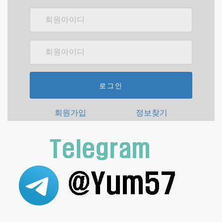
로그인
회원가입
정보찾기