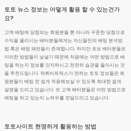
토토 뉴스 정보는 어떻게 활용 할 수 있는건가
요?
고액 배팅에 당첨되는 회원분들 뿐 아니라 꾸준한 당첨으로
수익을 올리시는 배터분들에게는 자신들만의 배팅 분석방
법 혹은 배팅 패턴들이 존재합니다. 하지만 초보 배터분들은
이러한 방법들이 낯설기 때문에 처음에는 어떤 방법으로 배
팅을 하는지 정보를 인지하시고 천천히 습관을 들이시는 것
을 추천드립니다. 먹튀비트릭스가 전하는 토토 정보들은 회
원분들이 배팅 전 쉽게 적용해보실 수 있도록 최대한 쉽게
설명을 드리고 있습니다. 또 고액 배터분들은 어떤 방법으로
배팅을 하고 있는지 노하우를 전달드리고 있습니다.
토토사이트 현명하게 활용하는 방법