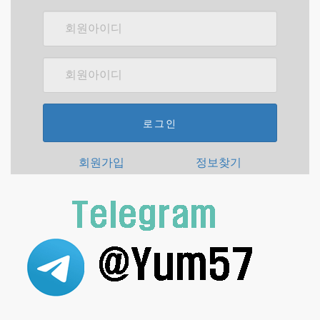
로그인
회원가입
정보찾기