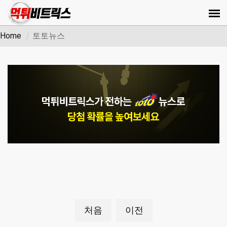
Home
토토뉴스
처음
이전