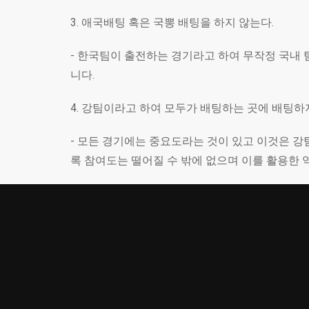
3. 애국배팅 혹은 국뽕 배팅을 하지 않는다.
- 한국팀이 출전하는 경기라고 하여 무작정 국내 
니다.
4. 강팀이라고 하여 모두가 배팅하는 곳에 배팅하
- 모든 경기에는 중요도라는 것이 있고 이것은 
록 참여도는 떨어질 수 밖에 없으며 이를 활용한 역