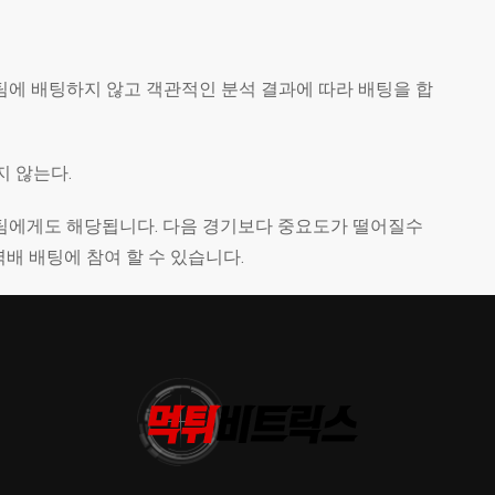
팀에 배팅하지 않고 객관적인 분석 결과에 따라 배팅을 합
지 않는다.
강팀에게도 해당됩니다. 다음 경기보다 중요도가 떨어질수
배 배팅에 참여 할 수 있습니다.