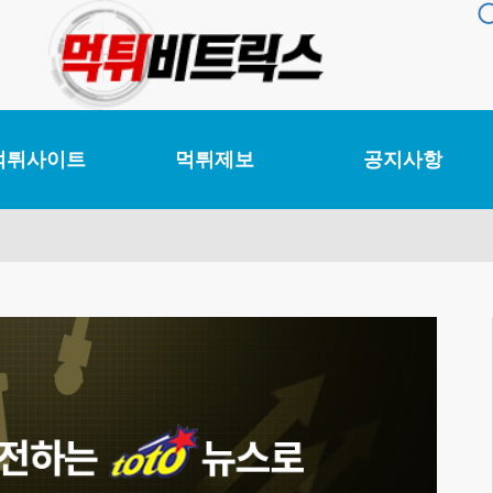
먹튀사이트
먹튀제보
공지사항