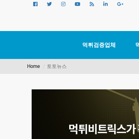
먹튀검증업체
Home
토토뉴스