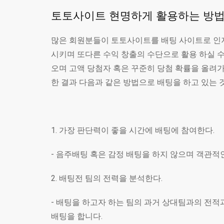
토토사이트 현명하게 활용하는 방
많은 회원분들이 토토사이트를 배팅 사이트로 인
시키며 또다른 수익 창출의 수단으로 활용 하실 
오며 고액 당첨자 혹은 꾸준히 당첨 확률을 올려가
한 결과 다음과 같은 방법으로 배팅을 하고 있는 것
1. 가장 판단력이 좋을 시간에 배팅에 참여한다.
- 음주배팅 혹은 감정 배팅을 하지 않으며 객관적
2. 배팅전 팀의 전력을 분석한다.
- 배팅을 하고자 하는 팀의 과거 상대팀과의 전
배팅을 합니다.