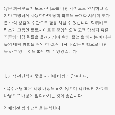
많은 회원분들이 토토사이트를 배팅 사이트로 인지하고 있
지만 현명하게 사용한다면 당첨 확률을 극대화 시키며 또다
른 수익 창출의 수단으로 활용 하실 수 있습니다. 먹튀비트
릭스가 그동안 토토사이트를 운영해오며 고액 당첨자 혹은
꾸준히 당첨 확률을 올려가시며 흔히 '졸업'을 하시는 배터분
들의 배팅 방법을 확인 한 결과 다음과 같은 방법으로 배팅
을 하고 있는 것을 확인 할 수 있었습니다.
1. 가장 판단력이 좋을 시간에 배팅에 참여한다.
- 음주배팅 혹은 감정 배팅을 하지 않으며 객관적인 자료를
바탕으로 배팅에 참여하시는 것이 좋습니다.
2. 배팅전 팀의 전력을 분석한다.