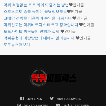
먹튀 걱정없는 토토 라이프 즐기는 방법
인기글
스포츠토토 승률 높이는 꿀팁정보모음
인기글
고배당 전략을 이용하여 수익을 내봅시다.
인기글
먹튀신고는 먹튀비트릭스 빠르고 정확합니다.
인기글
토토사이트 총판들의 만행과 실체!
인기글
먹튀유형과 예방방법에 대해서 알아봅시다!
인기글
토토뉴스
더보기
259k LIKES
480k FOLLOWERS
280k FOLLOWERS
180k SUBSCRIBER