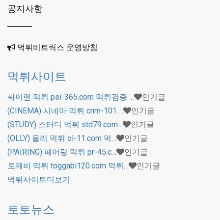
공지사항
먹튀비트릭스 운영방침
먹튀사이트
싸이렌 먹튀 psi-365.com 먹튀검증 …
인기글
(CINEMA) 시네마 먹튀 cnm-101.…
인기글
(STUDY) 스터디 먹튀 std79.com…
인기글
(OLLY) 올리 먹튀 ol-11.com 먹…
인기글
(PAIRING) 페어링 먹튀 pr-45.c…
인기글
토깨비 먹튀 toggabi120.com 먹튀…
인기글
먹튀사이트
더보기
토토뉴스