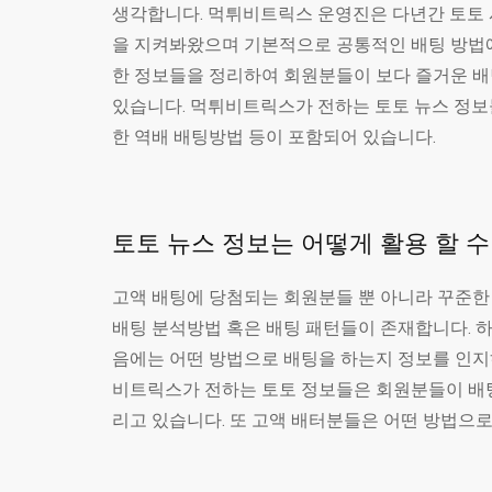
생각합니다. 먹튀비트릭스 운영진은 다년간 토토
을 지켜봐왔으며 기본적으로 공통적인 배팅 방법에
한 정보들을 정리하여 회원분들이 보다 즐거운 배
있습니다. 먹튀비트릭스가 전하는 토토 뉴스 정보
한 역배 배팅방법 등이 포함되어 있습니다.
토토 뉴스 정보는 어떻게 활용 할 
고액 배팅에 당첨되는 회원분들 뿐 아니라 꾸준
배팅 분석방법 혹은 배팅 패턴들이 존재합니다. 
음에는 어떤 방법으로 배팅을 하는지 정보를 인지
비트릭스가 전하는 토토 정보들은 회원분들이 배팅
리고 있습니다. 또 고액 배터분들은 어떤 방법으