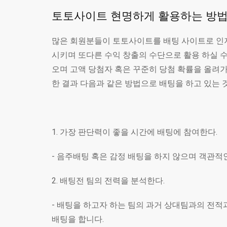
토토사이트 현명하게 활용하는 방
많은 회원분들이 토토사이트를 배팅 사이트로 인
시키며 또다른 수익 창출의 수단으로 활용 하실 
오며 고액 당첨자 혹은 꾸준히 당첨 확률을 올려가
한 결과 다음과 같은 방법으로 배팅을 하고 있는 것
1. 가장 판단력이 좋을 시간에 배팅에 참여한다.
- 음주배팅 혹은 감정 배팅을 하지 않으며 객관적
2. 배팅전 팀의 전력을 분석한다.
- 배팅을 하고자 하는 팀의 과거 상대팀과의 전
배팅을 합니다.