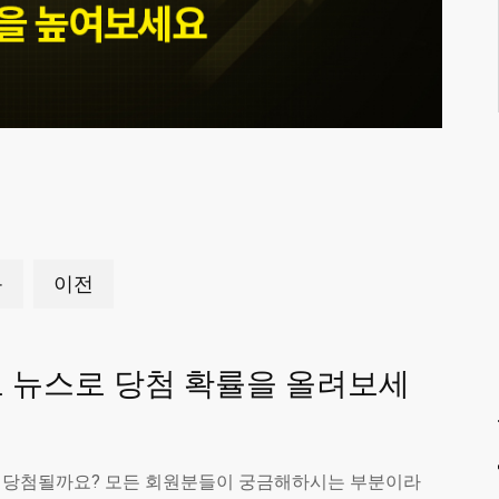
음
이전
 뉴스로 당첨 확률을 올려보세
에 당첨될까요? 모든 회원분들이 궁금해하시는 부분이라