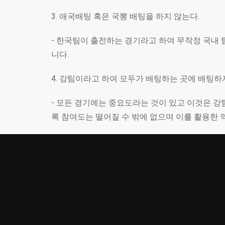
3. 애국배팅 혹은 국뽕 배팅을 하지 않는다.
- 한국팀이 출전하는 경기라고 하여 무작정 국내 
니다.
4. 강팀이라고 하여 모두가 배팅하는 곳에 배팅하
- 모든 경기에는 중요도라는 것이 있고 이것은 
록 참여도는 떨어질 수 밖에 없으며 이를 활용한 역