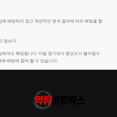
팀에 배팅하지 않고 객관적인 분석 결과에 따라 배팅을 합
지 않는다.
강팀에게도 해당됩니다. 다음 경기보다 중요도가 떨어질수
배 배팅에 참여 할 수 있습니다.