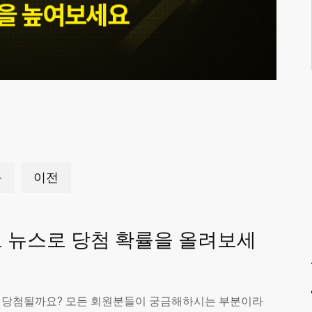
음
이전
 뉴스로 당첨 확률을 올려보세
에 당첨될까요? 모든 회원분들이 궁금해하시는 부분이라