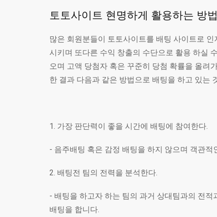
토토사이트 현명하게 활용하는 방
많은 회원분들이 토토사이트를 배팅 사이트로 인
시키며 또다른 수익 창출의 수단으로 활용 하실 
오며 고액 당첨자 혹은 꾸준히 당첨 확률을 올려가
한 결과 다음과 같은 방법으로 배팅을 하고 있는 것
1. 가장 판단력이 좋을 시간에 배팅에 참여한다.
- 음주배팅 혹은 감정 배팅을 하지 않으며 객관적
2. 배팅전 팀의 전력을 분석한다.
- 배팅을 하고자 하는 팀의 과거 상대팀과의 전
배팅을 합니다.