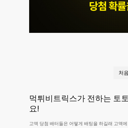
처
먹튀비트릭스가 전하는 토토
요!
고액 당첨 배터들은 어떻게 배팅을 하길래 고액