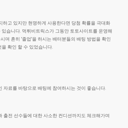
법
지하고 있지만 현명하게 사용한다면 당첨 확률을 극대화
수 있습니다. 먹튀비트릭스가 그동안 토토사이트를 운영해
시며 흔히 '졸업'을 하시는 배터분들의 배팅 방법을 확인
을 확인 할 수 있었습니다.
인 자료를 바탕으로 배팅에 참여하시는 것이 좋습니다.
적과 출전 선수들에 대한 사소한 컨디션까지도 체크해가며