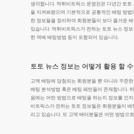
생각합니다. 먹튀비트릭스 운영진은 다년간 토토
을 지켜봐왔으며 기본적으로 공통적인 배팅 방법에
한 정보들을 정리하여 회원분들이 보다 즐거운 배
있습니다. 먹튀비트릭스가 전하는 토토 뉴스 정보
한 역배 배팅방법 등이 포함되어 있습니다.
토토 뉴스 정보는 어떻게 활용 할 
고액 배팅에 당첨되는 회원분들 뿐 아니라 꾸준
배팅 분석방법 혹은 배팅 패턴들이 존재합니다. 
음에는 어떤 방법으로 배팅을 하는지 정보를 인지
비트릭스가 전하는 토토 정보들은 회원분들이 배팅
리고 있습니다. 또 고액 배터분들은 어떤 방법으